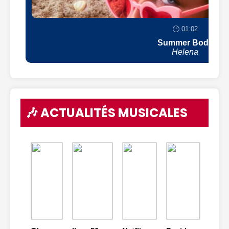
🕒 01:02
Summer Body
Helena
🎶 ACTUALITÉS MUSICALES