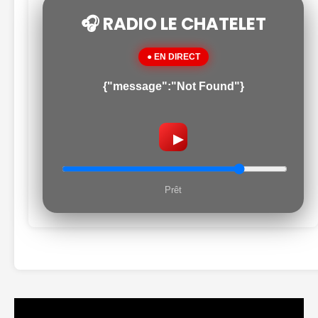
🎧 RADIO LE CHATELET
● EN DIRECT
{"message":"Not Found"}
▶
Prêt