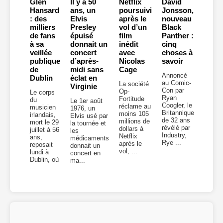
Glen
Il y a 50
Netflix
David
Hansard
ans, un
poursuivi
Jonsson,
: des
Elvis
après le
nouveau
milliers
Presley
vol d’un
Black
de fans
épuisé
film
Panther :
à sa
donnait un
inédit
cinq
veillée
concert
avec
choses à
publique
d’après-
Nicolas
savoir
de
midi sans
Cage
Annoncé
Dublin
éclat en
au Comic-
La société
Virginie
Con par
Op-
Le corps
Ryan
Fortitude
du
Le 1er août
Coogler, le
réclame au
musicien
1976, un
Britannique
moins 105
irlandais,
Elvis usé par
de 32 ans
millions de
mort le 29
la tournée et
révélé par
dollars à
juillet à 56
les
Industry,
Netflix
ans,
médicaments
Rye ...
après le
reposait
donnait un
vol, ...
lundi à
concert en
Dublin, où
ma...
...