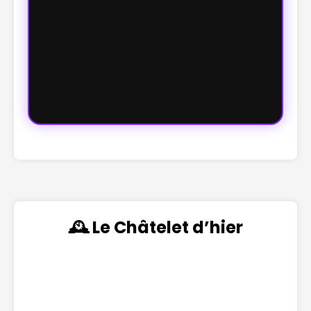
🕰️ Le Châtelet d’hier