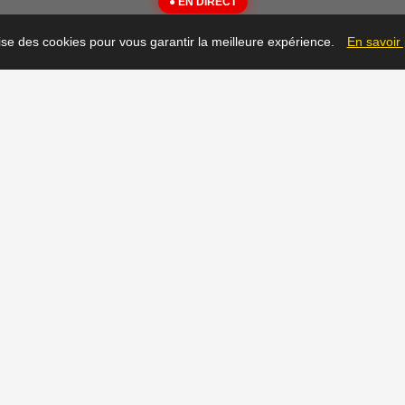
● EN DIRECT
{"message":"Not Found"}
lise des cookies pour vous garantir la meilleure expérience.
En savoir
▶
Prêt