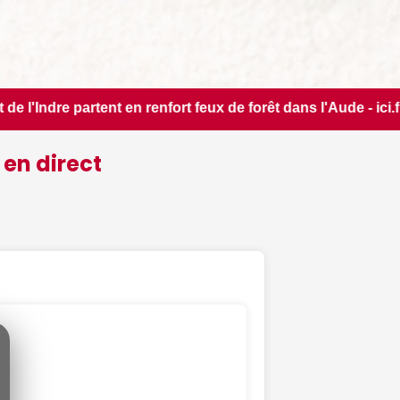
orêt dans l'Aude - ici.fr • 📰 iPhone 18 Pro : il sera bien 
 en direct