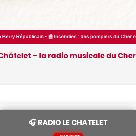
s pompiers du Cher et de l'Indre partent en renfort feux de f
Châtelet – la radio musicale du Cher
🎧 RADIO LE CHATELET