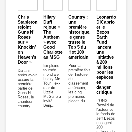
Chris
Hilary
Country :
Leonardo
Stapleton
Duff
une
DiCaprio
rejoint
rejoue «
première
et le
Guns N’
The
historique,
Bezos
Roses
Anthem
le genre
Earth
sur «
» avec
truste le
Fund
Knockin’
Good
Top 5 du
lancent
on
Charlotte
Hot 100
une
Heaven’s
au MSG
américain
initiative
Door »
à 200
En pleine
Pour la
millions
tournée
première fois
Dix ans
pour les
mondiale
de l'histoire
après avoir
espèces
Lucky Me
du
assuré la
en
Tour, l’ex-
classement
première
danger
star de
américain,
partie de
critique
Lizzie
les cinq
Guns N’
McGuire a
premières
Roses, le
L'ONG
invité
places du...
chanteur
Re:wild de
Benj...
country...
l'acteur et
le fonds de
Jeff Bezos
engagent
200
millions de