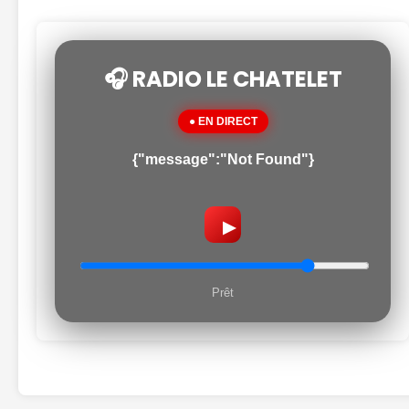
🎧 RADIO LE CHATELET
● EN DIRECT
{"message":"Not Found"}
▶
Prêt