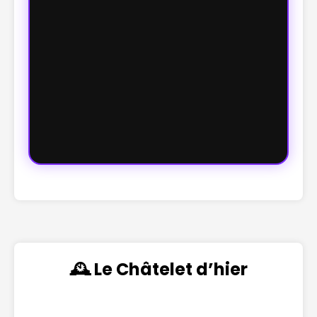
🕰️ Le Châtelet d’hier