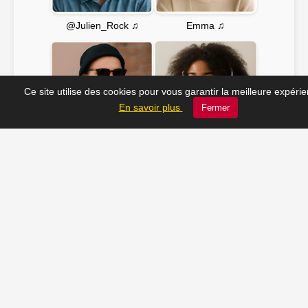
Emma ♫
@Julien_Rock ♫
Ce site utilise des cookies pour vous garantir la meilleure expéri
En savoir plus
Fermer
Soline ♫
JC_13 ♫
📸 Tu veux apparaître ici ? Envoie-nous ta photo à
contact@radio-lechatelet.fr
Toutes les photos sont publiées avec l’accord des
personnes. Pour toute demande de retrait,
contactez-nous à
contact@radio-lechatelet.fr
.