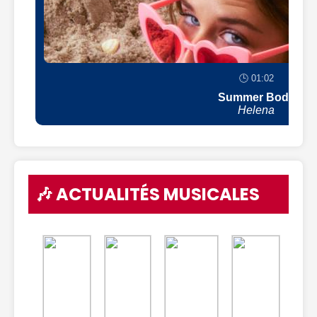
🕒 01:02
Summer Body
Helena
🎶 ACTUALITÉS MUSICALES