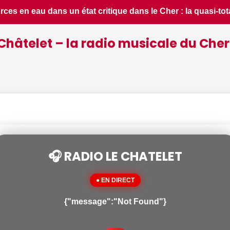
la quasi-totalité du département placée en situation de crise
Châtelet – la radio musicale du Cher
🎧 RADIO LE CHATELET
● EN DIRECT
{"message":"Not Found"}