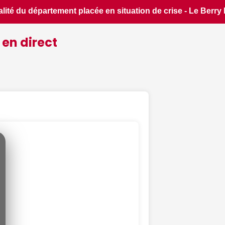
 - Le Berry Républicain • 📰 iPhone 18 Pro : il sera bien plu
 en direct