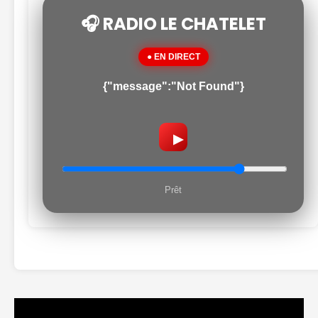
🎧 RADIO LE CHATELET
● EN DIRECT
{"message":"Not Found"}
▶
Prêt