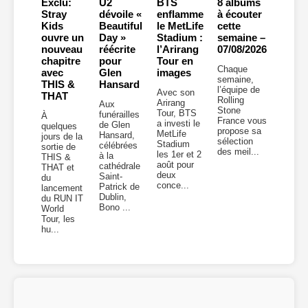
Exclu:
U2
BTS
8 albums
Stray
dévoile «
enflamme
à écouter
Kids
Beautiful
le MetLife
cette
ouvre un
Day »
Stadium :
semaine –
nouveau
réécrite
l’Arirang
07/08/2026
chapitre
pour
Tour en
Chaque
avec
Glen
images
semaine,
THIS &
Hansard
l’équipe de
Avec son
THAT
Rolling
Arirang
Aux
Stone
Tour, BTS
funérailles
À
France vous
a investi le
de Glen
quelques
propose sa
MetLife
Hansard,
jours de la
sélection
Stadium
célébrées
sortie de
des meil...
les 1er et 2
à la
THIS &
août pour
cathédrale
THAT et
deux
Saint-
du
conce...
Patrick de
lancement
Dublin,
du RUN IT
Bono ...
World
Tour, les
hu...