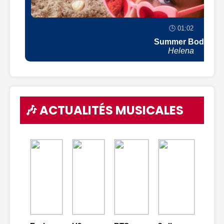
🕒 01:02
Summer Body
Helena
🎶 ACTUALITÉS MUSICALES