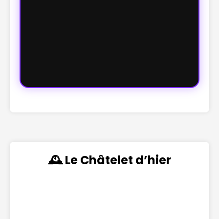
🕰️ Le Châtelet d’hier