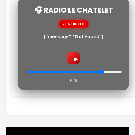
🎧 RADIO LE CHATELET
● EN DIRECT
{"message":"Not Found"}
▶
Prêt