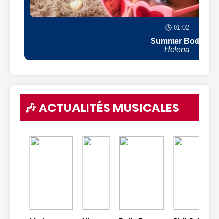
🕒 01:02
Summer Body
Helena
🎶 ACTUALITÉS MUSICALES