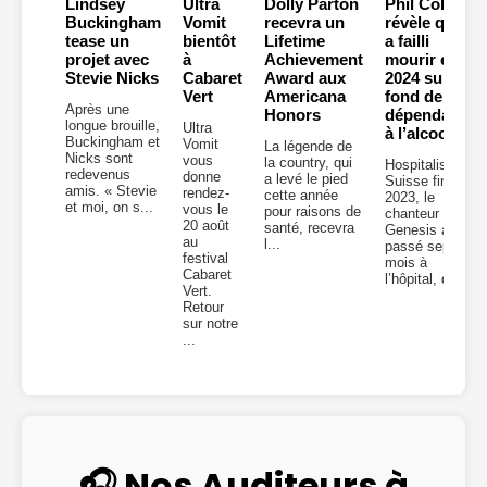
Lindsey
Ultra
Dolly Parton
Phil Collins
Buckingham
Vomit
recevra un
révèle qu’il
tease un
bientôt
Lifetime
a failli
projet avec
à
Achievement
mourir en
Stevie Nicks
Cabaret
Award aux
2024 sur
Vert
Americana
fond de
Après une
Honors
dépendance
longue brouille,
Ultra
à l’alcool
Buckingham et
Vomit
La légende de
Nicks sont
vous
la country, qui
Hospitalisé en
redevenus
donne
a levé le pied
Suisse fin
amis. « Stevie
rendez-
cette année
2023, le
et moi, on s...
vous le
pour raisons de
chanteur de
20 août
santé, recevra
Genesis a
au
l...
passé sept
festival
mois à
Cabaret
l’hôpital, don...
Vert.
Retour
sur notre
...
🎧 Nos Auditeurs à