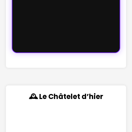
🕰️ Le Châtelet d’hier