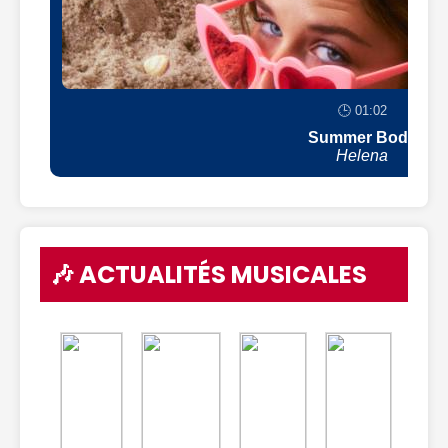
🕒 01:02
Summer Body
Helena
🎶 ACTUALITÉS MUSICALES