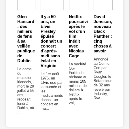
Glen
Il y a 50
Netflix
David
Hansard
ans, un
poursuivi
Jonsson,
: des
Elvis
après le
nouveau
milliers
Presley
vol d’un
Black
de fans
épuisé
film
Panther :
à sa
donnait un
inédit
cinq
veillée
concert
avec
choses à
publique
d’après-
Nicolas
savoir
de
midi sans
Cage
Annoncé
Dublin
éclat en
au Comic-
La société
Virginie
Con par
Op-
Le corps
Ryan
Fortitude
du
Le 1er août
Coogler, le
réclame au
musicien
1976, un
Britannique
moins 105
irlandais,
Elvis usé par
de 32 ans
millions de
mort le 29
la tournée et
révélé par
dollars à
juillet à 56
les
Industry,
Netflix
ans,
médicaments
Rye ...
après le
reposait
donnait un
vol, ...
lundi à
concert en
Dublin, où
ma...
...