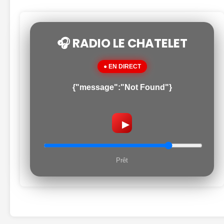
🎧 RADIO LE CHATELET
● EN DIRECT
{"message":"Not Found"}
▶
Prêt