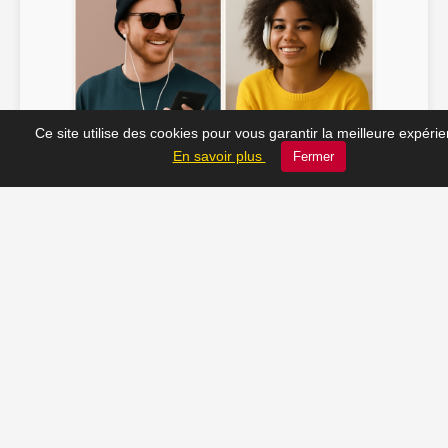
Ce site utilise des cookies pour vous garantir la meilleure expéri
Soline ♫
JC_13 ♫
En savoir plus
Fermer
📸 Tu veux apparaître ici ? Envoie-nous ta photo à
contact@radio-lechatelet.fr
Toutes les photos sont publiées avec l’accord des
personnes. Pour toute demande de retrait,
contactez-nous à
contact@radio-lechatelet.fr
.
📚 Découvrez les livres de