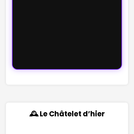
🕰️ Le Châtelet d’hier