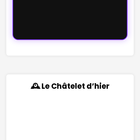
🕰️ Le Châtelet d’hier