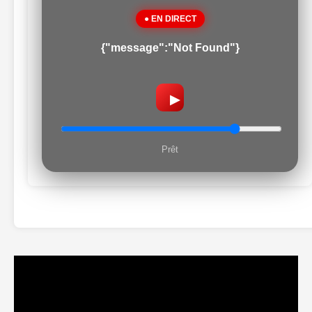
● EN DIRECT
{"message":"Not Found"}
▶
Prêt