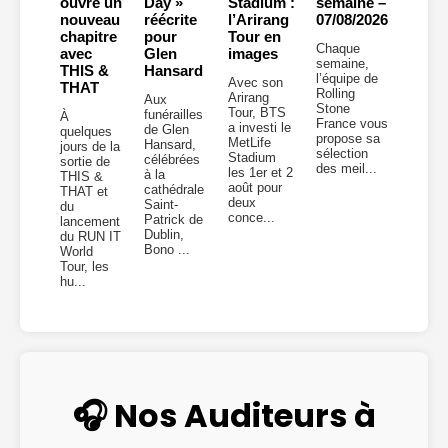
ouvre un
Day »
Stadium :
semaine –
nouveau
réécrite
l’Arirang
07/08/2026
chapitre
pour
Tour en
Chaque
avec
Glen
images
semaine,
THIS &
Hansard
l’équipe de
Avec son
THAT
Rolling
Arirang
Aux
Stone
Tour, BTS
funérailles
À
France vous
a investi le
de Glen
quelques
propose sa
MetLife
Hansard,
jours de la
sélection
Stadium
célébrées
sortie de
des meil...
les 1er et 2
à la
THIS &
août pour
cathédrale
THAT et
deux
Saint-
du
conce...
Patrick de
lancement
Dublin,
du RUN IT
Bono ...
World
Tour, les
hu...
🎧 Nos Auditeurs à