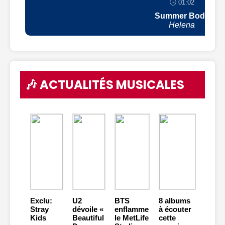
🕒 01:02
Summer Body
Helena
🎶 ACTUALITÉS MUSICALES
Exclu:
U2
BTS
8 albums
Stray
dévoile «
enflamme
à écouter
Kids
Beautiful
le MetLife
cette