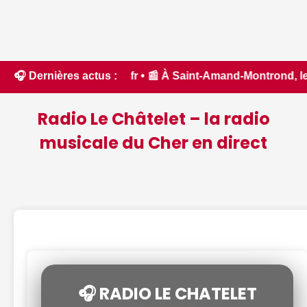
'Aude - ici.fr • 📰 À Saint-Amand-Montrond, les bénévoles s
🎧 Dernières actus :
Radio Le Châtelet – la radio
musicale du Cher en direct
🎧 RADIO LE CHATELET