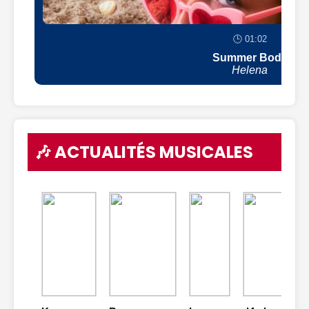
🕒 01:02
Summer Body
Helena
🎶 ACTUALITÉS MUSICALES