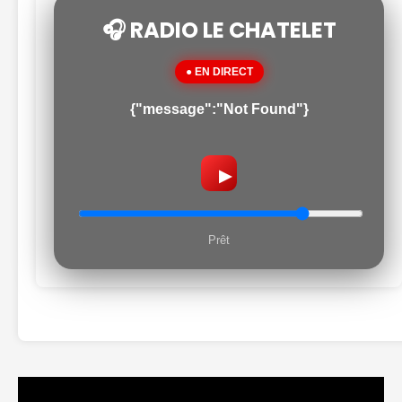
🎧 RADIO LE CHATELET
● EN DIRECT
{"message":"Not Found"}
▶
Prêt