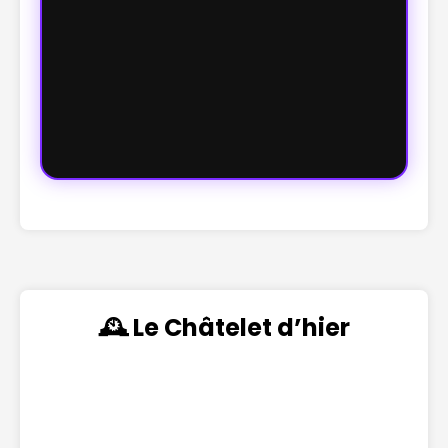
🕰️ Le Châtelet d’hier