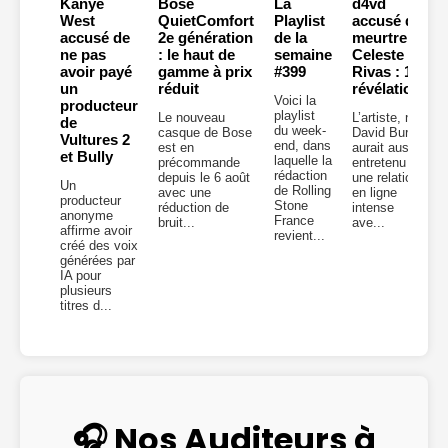
Kanye
Bose
La
d4vd
West
QuietComfort
Playlist
accusé du
accusé de
2e génération
de la
meurtre de
ne pas
: le haut de
semaine
Celeste
avoir payé
gamme à prix
#399
Rivas : 10
un
réduit
révélations
Voici la
producteur
playlist
Le nouveau
L’artiste, né
de
du week-
casque de Bose
David Burke,
Vultures 2
end, dans
est en
aurait aussi
et Bully
laquelle la
précommande
entretenu
rédaction
depuis le 6 août
une relation
Un
de Rolling
avec une
en ligne
producteur
Stone
réduction de
intense
anonyme
France
bruit...
ave...
affirme avoir
revient...
créé des voix
générées par
IA pour
plusieurs
titres d...
🎧 Nos Auditeurs à