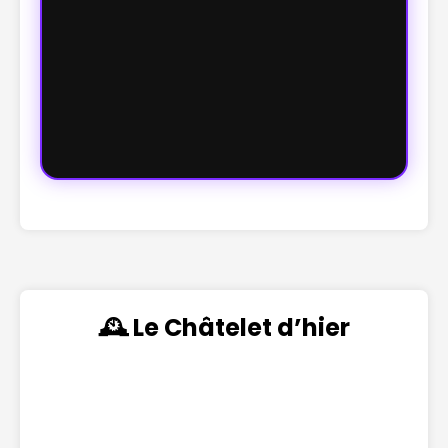
🕰️ Le Châtelet d’hier