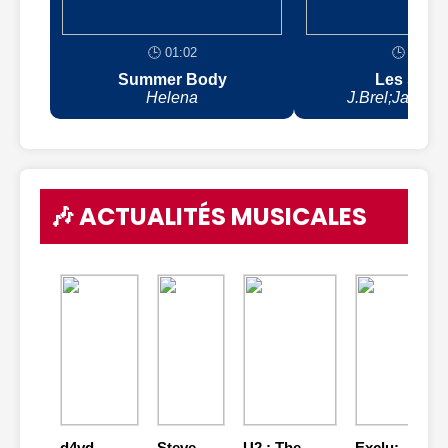
🕒 01:02
🕒 00:59
Summer Body
Les sing
Helena
J.Brel;Jacque
🎶 ACTUALITÉS MUSICALES
d4vd
Steve
U2 : The
Exclu: