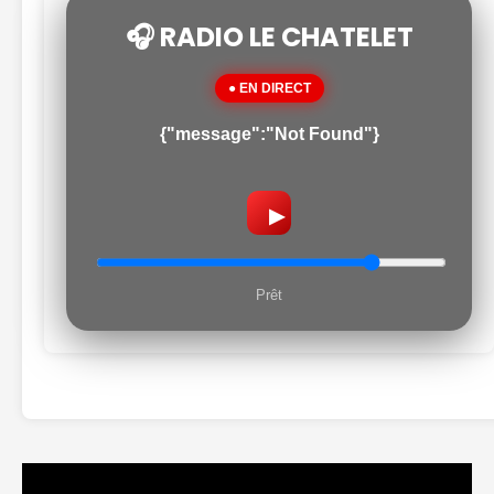
🎧 RADIO LE CHATELET
● EN DIRECT
{"message":"Not Found"}
▶
Prêt