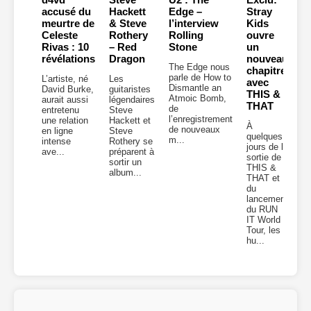
accusé du
Hackett
Edge –
Stray
meurtre de
& Steve
l’interview
Kids
Celeste
Rothery
Rolling
ouvre
Rivas : 10
– Red
Stone
un
révélations
Dragon
nouveau
The Edge nous
chapitre
parle de How to
L’artiste, né
Les
avec
Dismantle an
David Burke,
guitaristes
THIS &
Atmoic Bomb,
aurait aussi
légendaires
THAT
de
entretenu
Steve
l’enregistrement
une relation
Hackett et
À
de nouveaux
en ligne
Steve
quelques
m...
intense
Rothery se
jours de la
ave...
préparent à
sortie de
sortir un
THIS &
album...
THAT et
du
lancement
du RUN
IT World
Tour, les
hu...