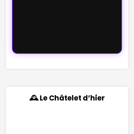
🕰️ Le Châtelet d’hier