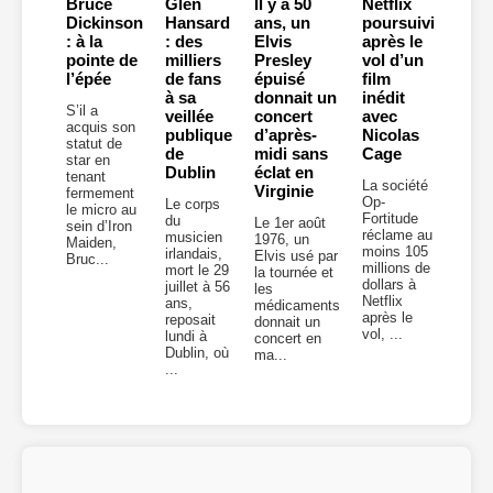
Bruce
Glen
Il y a 50
Netflix
Dickinson
Hansard
ans, un
poursuivi
: à la
: des
Elvis
après le
pointe de
milliers
Presley
vol d’un
l’épée
de fans
épuisé
film
à sa
donnait un
inédit
S’il a
veillée
concert
avec
acquis son
publique
d’après-
Nicolas
statut de
de
midi sans
Cage
star en
Dublin
éclat en
tenant
La société
Virginie
fermement
Op-
Le corps
le micro au
Fortitude
du
Le 1er août
sein d’Iron
réclame au
musicien
1976, un
Maiden,
moins 105
irlandais,
Elvis usé par
Bruc...
millions de
mort le 29
la tournée et
dollars à
juillet à 56
les
Netflix
ans,
médicaments
après le
reposait
donnait un
vol, ...
lundi à
concert en
Dublin, où
ma...
...