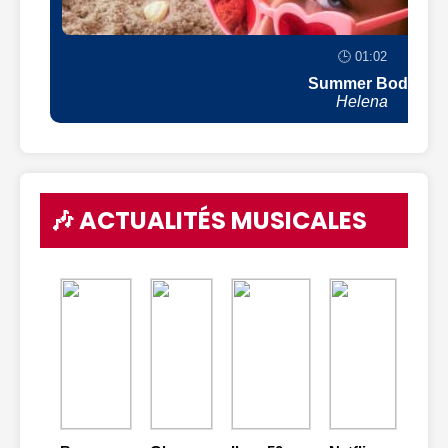
🕒 01:02
Summer Body
Helena
🎶 ACTUALITÉS MUSICALES