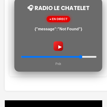
🎧 RADIO LE CHATELET
● EN DIRECT
{"message":"Not Found"}
▶
Prêt