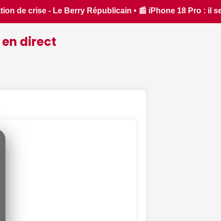
one 18 Pro : il sera bien plus cher que prévu - iphon.fr • 
 en direct