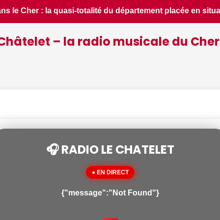
placée en situation de crise - Le Berry Républicain • 📰 iPh
Châtelet – la radio musicale du Cher
🎧 RADIO LE CHATELET
● EN DIRECT
{"message":"Not Found"}