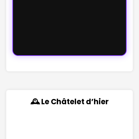
🕰️ Le Châtelet d’hier