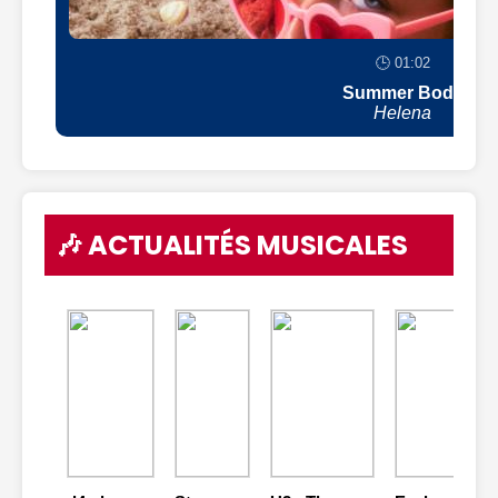
🕒 01:02
Summer Body
Helena
🎶 ACTUALITÉS MUSICALES