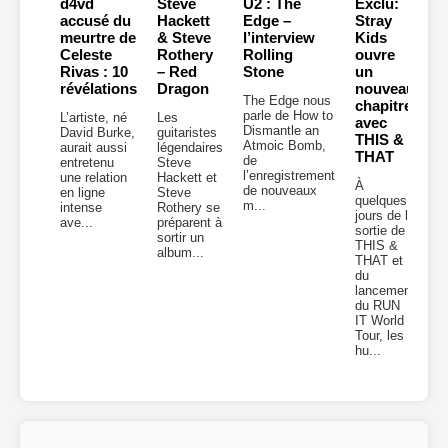
d4vd
Steve
U2 : The
Exclu:
accusé du
Hackett
Edge –
Stray
meurtre de
& Steve
l’interview
Kids
Celeste
Rothery
Rolling
ouvre
Rivas : 10
– Red
Stone
un
révélations
Dragon
nouveau
The Edge nous
chapitre
parle de How to
L’artiste, né
Les
avec
Dismantle an
David Burke,
guitaristes
THIS &
Atmoic Bomb,
aurait aussi
légendaires
THAT
de
entretenu
Steve
l’enregistrement
une relation
Hackett et
À
de nouveaux
en ligne
Steve
quelques
m...
intense
Rothery se
jours de la
ave...
préparent à
sortie de
sortir un
THIS &
album...
THAT et
du
lancement
du RUN
IT World
Tour, les
hu...