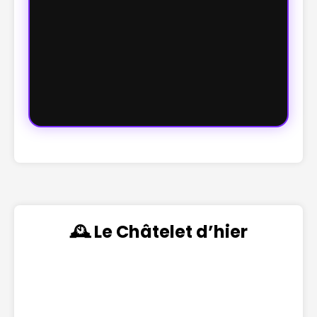
🕰️ Le Châtelet d’hier