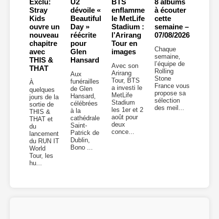
Exclu:
U2
BTS
8 albums
Stray
dévoile «
enflamme
à écouter
Kids
Beautiful
le MetLife
cette
ouvre un
Day »
Stadium :
semaine –
nouveau
réécrite
l’Arirang
07/08/2026
chapitre
pour
Tour en
Chaque
avec
Glen
images
semaine,
THIS &
Hansard
l’équipe de
Avec son
THAT
Rolling
Arirang
Aux
Stone
Tour, BTS
funérailles
À
France vous
a investi le
de Glen
quelques
propose sa
MetLife
Hansard,
jours de la
sélection
Stadium
célébrées
sortie de
des meil...
les 1er et 2
à la
THIS &
août pour
cathédrale
THAT et
deux
Saint-
du
conce...
Patrick de
lancement
Dublin,
du RUN IT
Bono ...
World
Tour, les
hu...