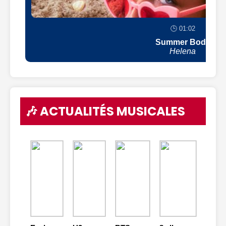
🕒 01:02
Summer Body
Helena
🎶 ACTUALITÉS MUSICALES