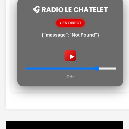
🎧 RADIO LE CHATELET
● EN DIRECT
{"message":"Not Found"}
▶
Prêt