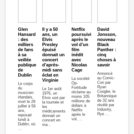
Glen
Il y a 50
Netflix
David
Hansard
ans, un
poursuivi
Jonsson,
: des
Elvis
après le
nouveau
milliers
Presley
vol d’un
Black
de fans
épuisé
film
Panther :
à sa
donnait un
inédit
cinq
veillée
concert
avec
choses à
publique
d’après-
Nicolas
savoir
de
midi sans
Cage
Annoncé
Dublin
éclat en
au Comic-
La société
Virginie
Con par
Op-
Le corps
Ryan
Fortitude
du
Le 1er août
Coogler, le
réclame au
musicien
1976, un
Britannique
moins 105
irlandais,
Elvis usé par
de 32 ans
millions de
mort le 29
la tournée et
révélé par
dollars à
juillet à 56
les
Industry,
Netflix
ans,
médicaments
Rye ...
après le
reposait
donnait un
vol, ...
lundi à
concert en
Dublin, où
ma...
...