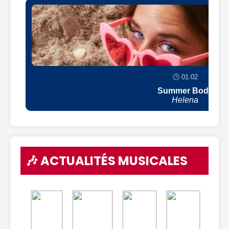
🕒 01:02
Summer Body
Helena
🎶 ACTUALITÉS MUSICALES