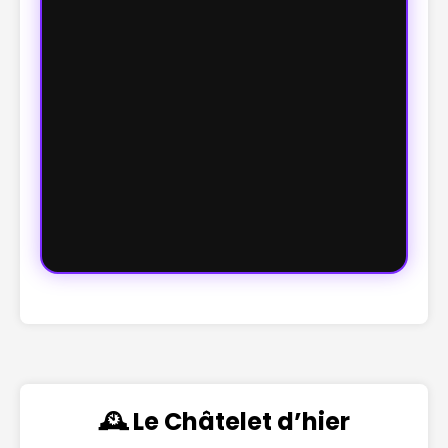
🕰️ Le Châtelet d’hier