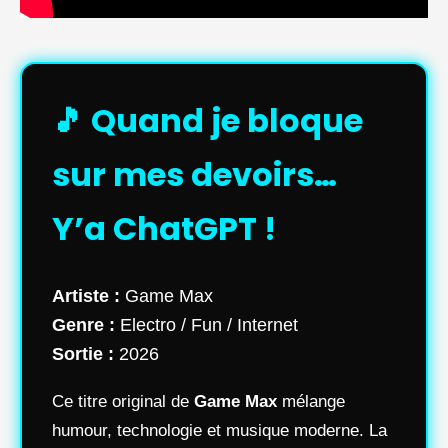
🎵 Quand je bloque
sur mes devoirs…
Y’a ChatGPT !
Artiste :
Game Max
Genre :
Electro / Fun / Internet
Sortie :
2026
Ce titre original de
Game Max
mélange
humour, technologie et musique moderne. La