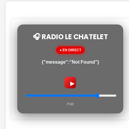
🎧 RADIO LE CHATELET
● EN DIRECT
{"message":"Not Found"}
▶
Prêt