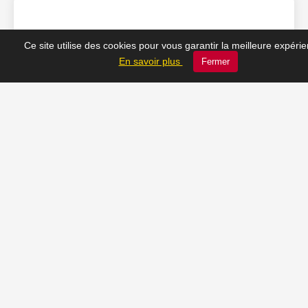
❤️ Nos coups de cœur
Ce site utilise des cookies pour vous garantir la meilleure expéri
En savoir plus
Fermer
du moment