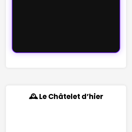
🕰️ Le Châtelet d’hier