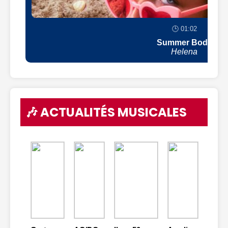
🕒 01:02
Summer Body
Helena
🎶 ACTUALITÉS MUSICALES