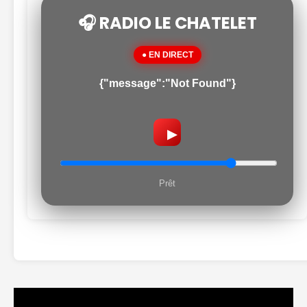
🎧 RADIO LE CHATELET
● EN DIRECT
{"message":"Not Found"}
▶
Prêt