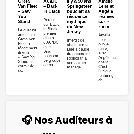
Greta
AC/DC
Il y a 50 ans,
Amelie
Van Fleet
– Back
Springsteen
Lens et
– Saw
in Black
bouclait sa
Angèle
You
résidence
réunies
Retour
Stand
mythique
sur «
sur Back
du New
run »
in Black,
Le quatuor
Jersey
premier
américain
Amelie
album
Greta Van
Lens
Interdit de
d’AC/DC
Fleet a
publie «
studio par un
avec
récemment
run »,
juge à cause
Brian
dévoilé
avec
du procès qui
Johnson.
« Saw You
Angèle au
l’opposait à
Le groupe
Stand, »
chant.
son ancien
de ha...
extrait de
C’est
manage...
so...
l’unique
featuring
de...
🎧 Nos Auditeurs à