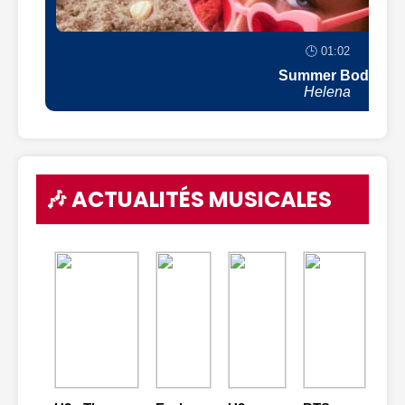
🕒 01:02
Summer Body
Helena
🎶 ACTUALITÉS MUSICALES