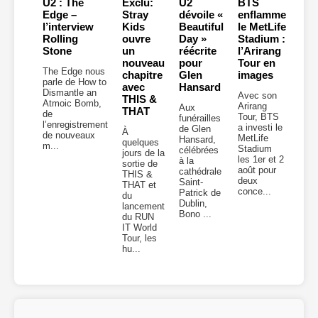
U2 : The
Exclu:
U2
BTS
Edge –
Stray
dévoile «
enflamme
l’interview
Kids
Beautiful
le MetLife
Rolling
ouvre
Day »
Stadium :
Stone
un
réécrite
l’Arirang
nouveau
pour
Tour en
The Edge nous
chapitre
Glen
images
parle de How to
avec
Hansard
Dismantle an
Avec son
THIS &
Atmoic Bomb,
Arirang
Aux
THAT
de
Tour, BTS
funérailles
l’enregistrement
a investi le
de Glen
À
de nouveaux
MetLife
Hansard,
quelques
m...
Stadium
célébrées
jours de la
les 1er et 2
à la
sortie de
août pour
cathédrale
THIS &
deux
Saint-
THAT et
conce...
Patrick de
du
Dublin,
lancement
Bono ...
du RUN
IT World
Tour, les
hu...