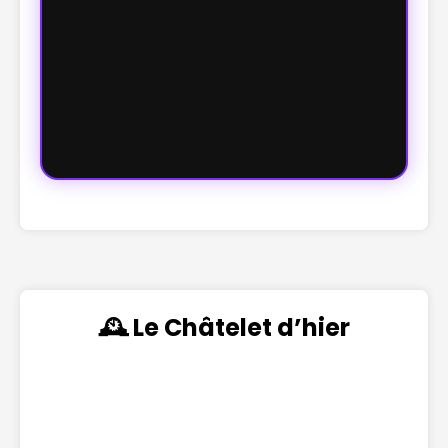
🕰️ Le Châtelet d’hier