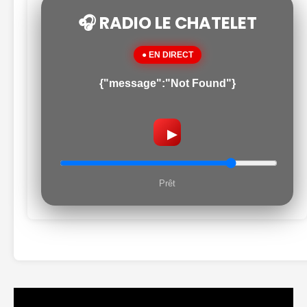
🎧 RADIO LE CHATELET
● EN DIRECT
{"message":"Not Found"}
▶
Prêt