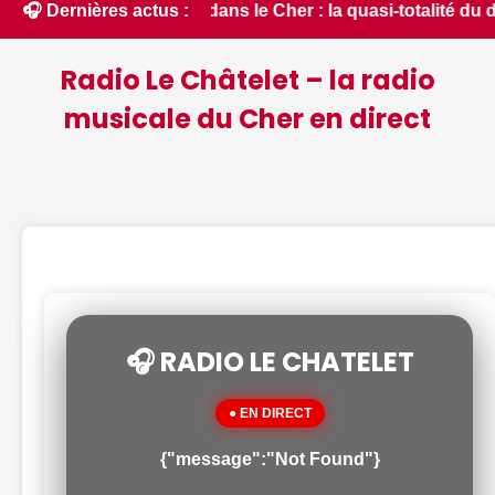
 état critique dans le Cher : la quasi-totalité du départemen
🎧 Dernières actus :
Radio Le Châtelet – la radio
musicale du Cher en direct
🎧 RADIO LE CHATELET
● EN DIRECT
{"message":"Not Found"}