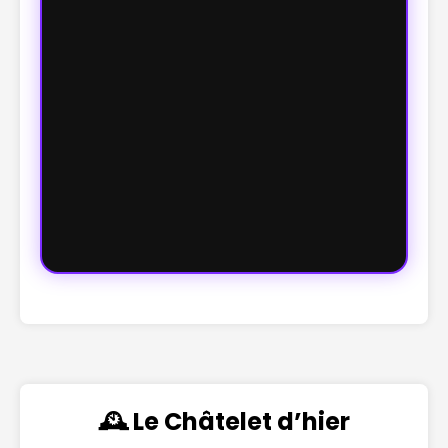
🕰️ Le Châtelet d’hier