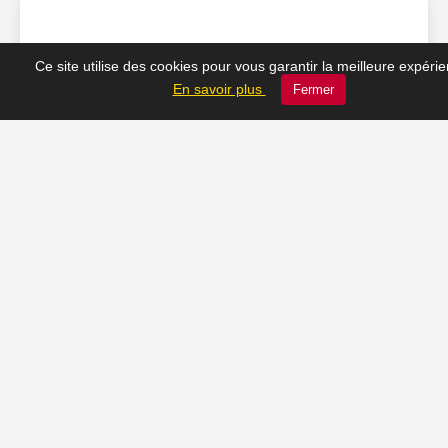
❤️ Nos coups de cœur
Ce site utilise des cookies pour vous garantir la meilleure expéri
En savoir plus
Fermer
du moment