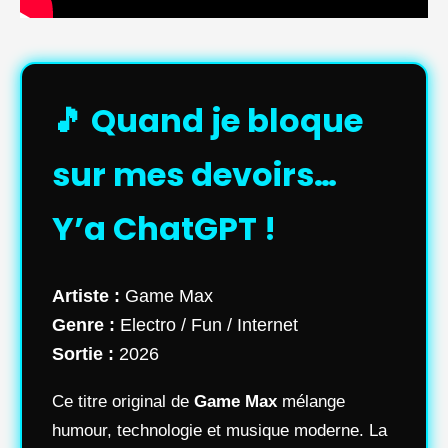
🎵 Quand je bloque
sur mes devoirs…
Y’a ChatGPT !
Artiste :
Game Max
Genre :
Electro / Fun / Internet
Sortie :
2026
Ce titre original de
Game Max
mélange
humour, technologie et musique moderne. La