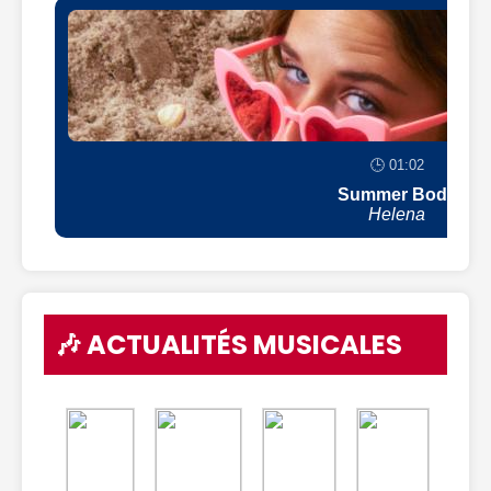
🕒 01:02
Summer Body
Helena
🎶 ACTUALITÉS MUSICALES