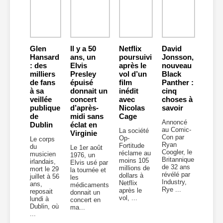
Glen
Il y a 50
Netflix
David
Hansard
ans, un
poursuivi
Jonsson,
: des
Elvis
après le
nouveau
milliers
Presley
vol d’un
Black
de fans
épuisé
film
Panther :
à sa
donnait un
inédit
cinq
veillée
concert
avec
choses à
publique
d’après-
Nicolas
savoir
de
midi sans
Cage
Annoncé
Dublin
éclat en
au Comic-
La société
Virginie
Con par
Op-
Le corps
Ryan
Fortitude
du
Le 1er août
Coogler, le
réclame au
musicien
1976, un
Britannique
moins 105
irlandais,
Elvis usé par
de 32 ans
millions de
mort le 29
la tournée et
révélé par
dollars à
juillet à 56
les
Industry,
Netflix
ans,
médicaments
Rye ...
après le
reposait
donnait un
vol, ...
lundi à
concert en
Dublin, où
ma...
...