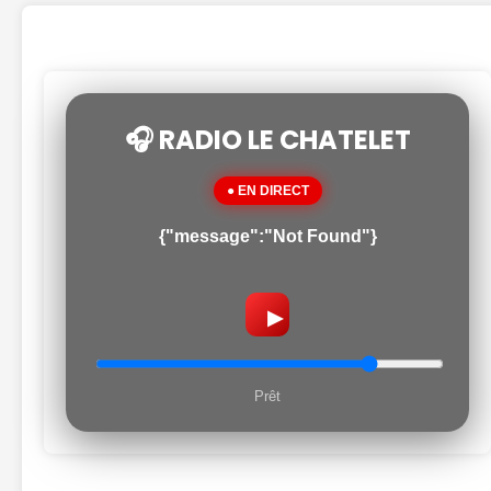
🎧 RADIO LE CHATELET
● EN DIRECT
{"message":"Not Found"}
▶
Prêt