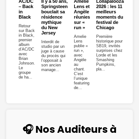
AC/DC
Il y a 50 ans,
Amelie
Lollapalooza
– Back
Springsteen
Lens et
2026 : les 11
in
bouclait sa
Angèle
meilleurs
Black
résidence
réunies
moments du
mythique
sur «
festival de
Retour
du New
run »
Chicago
sur Back
Jersey
in Black,
Amelie
Première
premier
Lens
historique pour
Interdit de
album
publie «
SB19, invités
studio par un
d’AC/DC
run »,
surprises chez
juge à cause
avec
avec
Lorde et les
du procès qui
Brian
Angèle
Smashing
l’opposait à
Johnson.
au
Pumpkins,
son ancien
Le
chant.
pla...
manage...
groupe
C’est
de ha...
l’unique
featuring
de...
🎧 Nos Auditeurs à