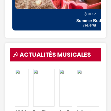
🕒 01:02
Summer Body
Helena
🎶 ACTUALITÉS MUSICALES