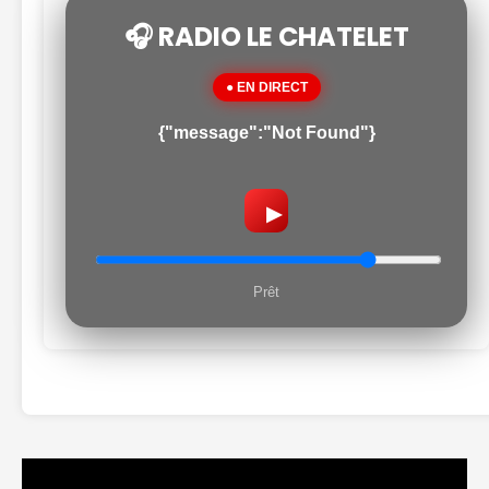
🎧 RADIO LE CHATELET
● EN DIRECT
{"message":"Not Found"}
▶
Prêt