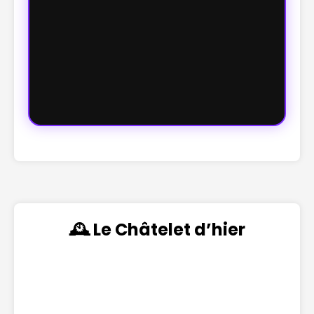
🕰️ Le Châtelet d’hier