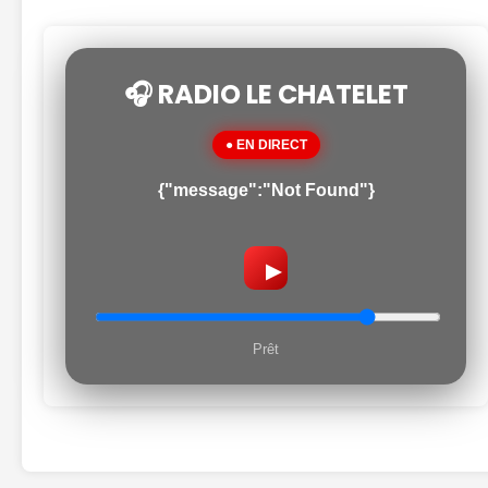
🎧 RADIO LE CHATELET
● EN DIRECT
{"message":"Not Found"}
▶
Prêt