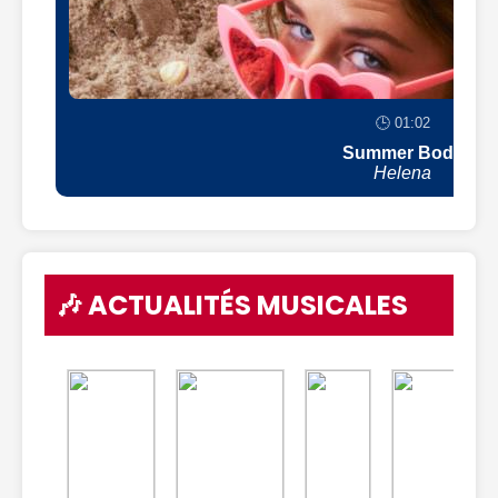
🕒 01:02
Summer Body
Helena
🎶 ACTUALITÉS MUSICALES