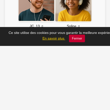
Soline ♫
JC_13 ♫
Ce site utilise des cookies pour vous garantir la meilleure expéri
En savoir plus
Fermer
📸 Tu veux apparaître ici ? Envoie-nous ta photo à
contact@radio-lechatelet.fr
Toutes les photos sont publiées avec l’accord des
personnes. Pour toute demande de retrait,
contactez-nous à
contact@radio-lechatelet.fr
.
📚 Découvrez les livres de
notre partenaire Arthur