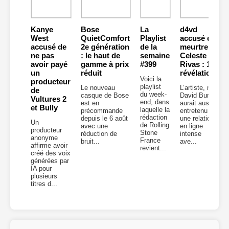
Kanye
Bose
La
d4vd
West
QuietComfort
Playlist
accusé du
accusé de
2e génération
de la
meurtre de
ne pas
: le haut de
semaine
Celeste
avoir payé
gamme à prix
#399
Rivas : 10
un
réduit
révélations
Voici la
producteur
playlist
Le nouveau
L’artiste, né
de
du week-
casque de Bose
David Burke,
Vultures 2
end, dans
est en
aurait aussi
et Bully
laquelle la
précommande
entretenu
rédaction
depuis le 6 août
une relation
Un
de Rolling
avec une
en ligne
producteur
Stone
réduction de
intense
anonyme
France
bruit...
ave...
affirme avoir
revient...
créé des voix
générées par
IA pour
plusieurs
titres d...