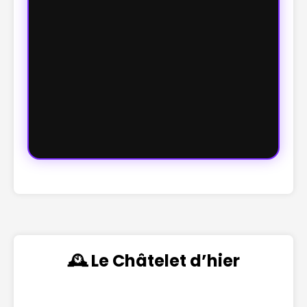
🕰️ Le Châtelet d’hier