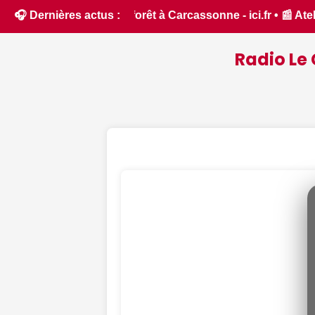
ci.fr • 📰 Atelier céramique, concerts, Bel Été... Nos idées 
🎧 Dernières actus :
Radio Le 