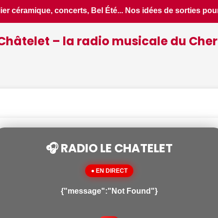
de sorties pour ce jeudi 6 août dans le Cher - Le Berry Répub
Châtelet – la radio musicale du Cher
🎧 RADIO LE CHATELET
● EN DIRECT
{"message":"Not Found"}