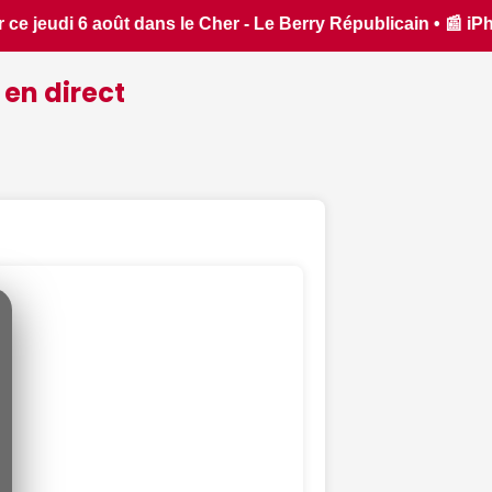
licain • 📰 iPhone 18 Pro : il sera bien plus cher que prévu 
 en direct