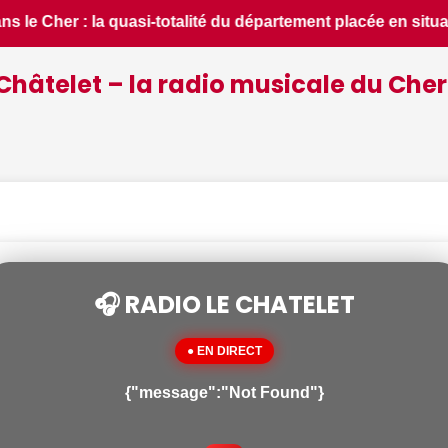
uation de crise - Le Berry Républicain • 📰 iPhone 18 Pro : i
Châtelet – la radio musicale du Cher
🎧 RADIO LE CHATELET
● EN DIRECT
{"message":"Not Found"}