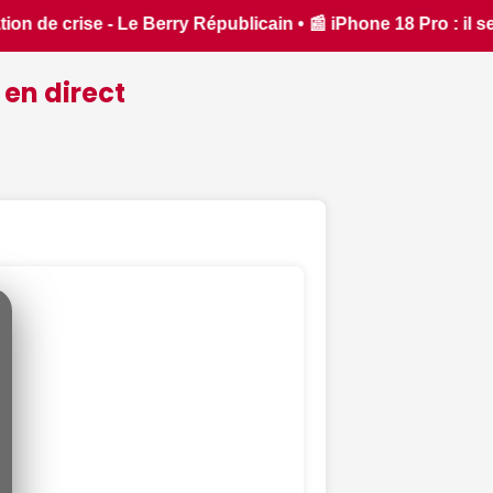
l sera bien plus cher que prévu - iPhon.fr • 📰 L'iPhone 18 P
 en direct