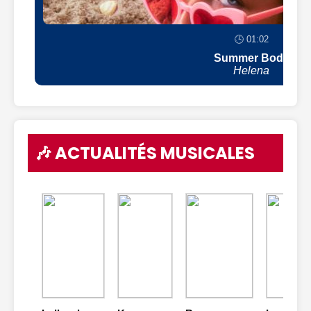
🕒 01:02
Summer Body
Helena
🎶 ACTUALITÉS MUSICALES