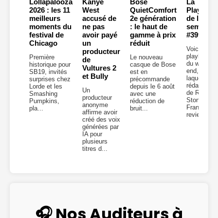
Lollapalooza
Kanye
Bose
La
2026 : les 11
West
QuietComfort
Playlist
meilleurs
accusé de
2e génération
de la
moments du
ne pas
: le haut de
semaine
festival de
avoir payé
gamme à prix
#399
Chicago
un
réduit
Voici la
producteur
playlist
Première
Le nouveau
de
du week-
historique pour
casque de Bose
Vultures 2
end, dans
SB19, invités
est en
et Bully
laquelle la
surprises chez
précommande
rédaction
Lorde et les
depuis le 6 août
Un
de Rolling
Smashing
avec une
producteur
Stone
Pumpkins,
réduction de
anonyme
France
pla...
bruit...
affirme avoir
revient...
créé des voix
générées par
IA pour
plusieurs
titres d...
🎧 Nos Auditeurs à