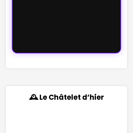
🕰️ Le Châtelet d’hier