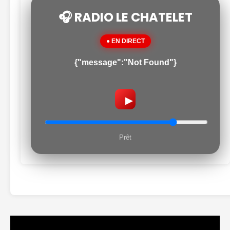
🎧 RADIO LE CHATELET
● EN DIRECT
{"message":"Not Found"}
▶
Prêt