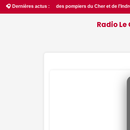
 et de l'Indre partent en renfort feux de forêt dans l'Aude
🎧 Dernières actus :
Radio Le 