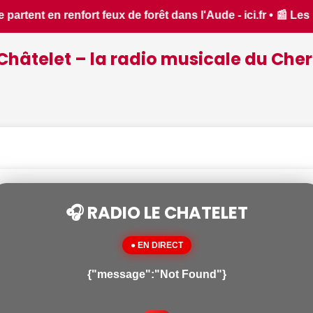
 - ici.fr • 📰 Les ressources en eau dans un état critique 
Châtelet – la radio musicale du Cher
🎧 RADIO LE CHATELET
● EN DIRECT
{"message":"Not Found"}