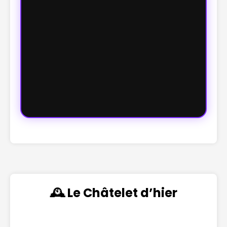
🕰️ Le Châtelet d’hier