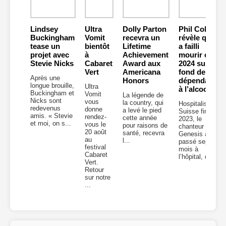
Lindsey
Ultra
Dolly Parton
Phil Collins
Buckingham
Vomit
recevra un
révèle qu’il
tease un
bientôt
Lifetime
a failli
projet avec
à
Achievement
mourir en
Stevie Nicks
Cabaret
Award aux
2024 sur
Vert
Americana
fond de
Après une
Honors
dépendance
longue brouille,
Ultra
à l’alcool
Buckingham et
Vomit
La légende de
Nicks sont
vous
la country, qui
Hospitalisé en
redevenus
donne
a levé le pied
Suisse fin
amis. « Stevie
rendez-
cette année
2023, le
et moi, on s...
vous le
pour raisons de
chanteur de
20 août
santé, recevra
Genesis a
au
l...
passé sept
festival
mois à
Cabaret
l’hôpital, don...
Vert.
Retour
sur notre
...