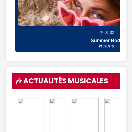
🕒 01:02
Summer Body
Helena
🎶 ACTUALITÉS MUSICALES