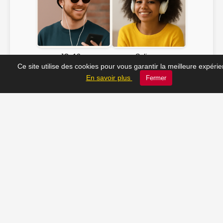
Soline ♫
JC_13 ♫
Ce site utilise des cookies pour vous garantir la meilleure expéri
En savoir plus
Fermer
📸 Tu veux apparaître ici ? Envoie-nous ta photo à
contact@radio-lechatelet.fr
Toutes les photos sont publiées avec l’accord des
personnes. Pour toute demande de retrait,
contactez-nous à
contact@radio-lechatelet.fr
.
📚 Découvrez les livres de
notre partenaire Arthur