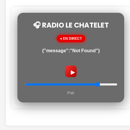
🎧 RADIO LE CHATELET
● EN DIRECT
{"message":"Not Found"}
▶
Prêt