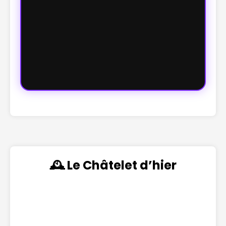
🕰️ Le Châtelet d’hier