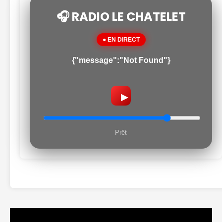
🎧 RADIO LE CHATELET
● EN DIRECT
{"message":"Not Found"}
▶
Prêt