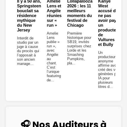
Il y a 50 ans,
Amelie
Lollapalooza
Kanye
Springsteen
Lens et
2026 : les 11
West
bouclait sa
Angèle
meilleurs
accusé de
résidence
réunies
moments du
ne pas
mythique
sur «
festival de
avoir payé
du New
run »
Chicago
un
Jersey
producteur
Amelie
Première
de
Lens
historique pour
Interdit de
Vultures 2
publie «
SB19, invités
studio par un
et Bully
run »,
surprises chez
juge à cause
avec
Lorde et les
du procès qui
Un
Angèle
Smashing
l’opposait à
producteur
au
Pumpkins,
son ancien
anonyme
chant.
pla...
manage...
affirme avoir
C’est
créé des voix
l’unique
générées par
featuring
IA pour
de...
plusieurs
titres d...
🎧 Nos Auditeurs à