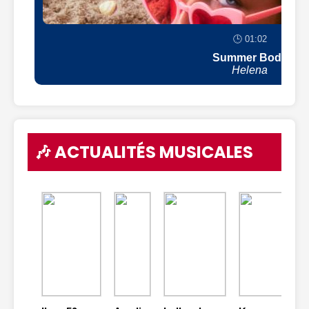
🕒 01:02
Summer Body
Helena
🎶 ACTUALITÉS MUSICALES