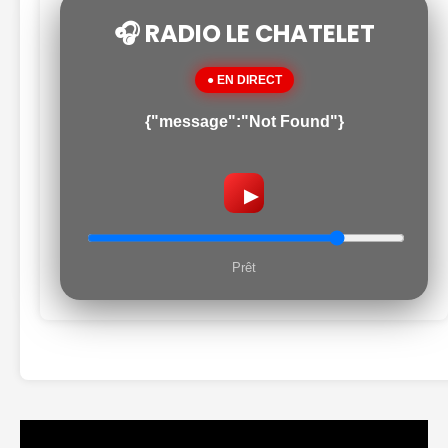
🎧 RADIO LE CHATELET
● EN DIRECT
{"message":"Not Found"}
▶
Prêt