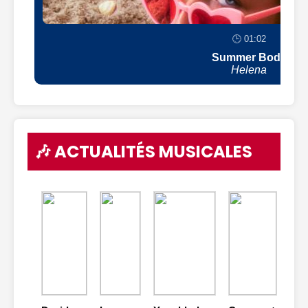
🕒 01:02
Summer Body
Helena
🎶 ACTUALITÉS MUSICALES