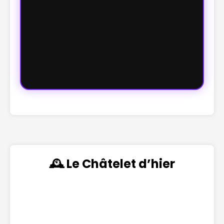
🕰️ Le Châtelet d’hier