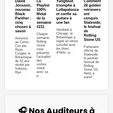
David
La
Yungblud
Comment
Jonsson,
Playlist
triomphe à
26 golden
nouveau
100%
Lollapalooza
retrievers
Black
Metal
et confie sa
ont
Panther :
de la
guitare à
conquis
cinq
semaine
une fan
Stateside,
choses à
#211
le festival
Vendredi à
savoir
de
Chicago, le
Chaque
Rolling
Britannique a
semaine,
Annoncé
Stone US
signé un retour
Rolling
au Comic-
survolté avec
Stone
Con par
Partenaire
les titres
vous
Ryan
officiel de
d’Idols, ju...
présente
Coogler, le
Stateside,
l’actualité
Britannique
le premier
des
de 32 ans
festival de
sorties
révélé par
Rolling
metal
Industry,
Stone US,
avec sa
Rye ...
Hertz a
p...
transf...
🎧 Nos Auditeurs à