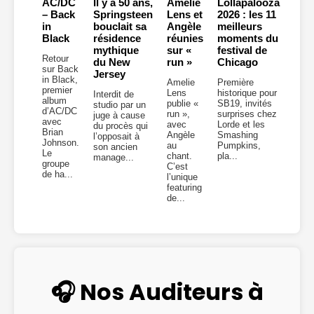
AC/DC
Il y a 50 ans,
Amelie
Lollapalooza
– Back
Springsteen
Lens et
2026 : les 11
in
bouclait sa
Angèle
meilleurs
Black
résidence
réunies
moments du
mythique
sur «
festival de
Retour
du New
run »
Chicago
sur Back
Jersey
in Black,
Amelie
Première
premier
Lens
historique pour
Interdit de
album
publie «
SB19, invités
studio par un
d’AC/DC
run »,
surprises chez
juge à cause
avec
avec
Lorde et les
du procès qui
Brian
Angèle
Smashing
l’opposait à
Johnson.
au
Pumpkins,
son ancien
Le
chant.
pla...
manage...
groupe
C’est
de ha...
l’unique
featuring
de...
🎧 Nos Auditeurs à