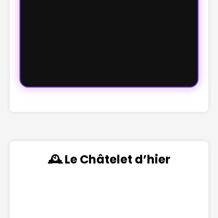
🕰️ Le Châtelet d’hier