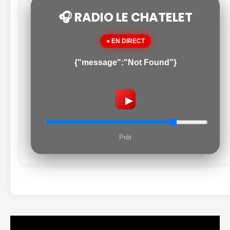
🎧 RADIO LE CHATELET
● EN DIRECT
{"message":"Not Found"}
▶
Prêt