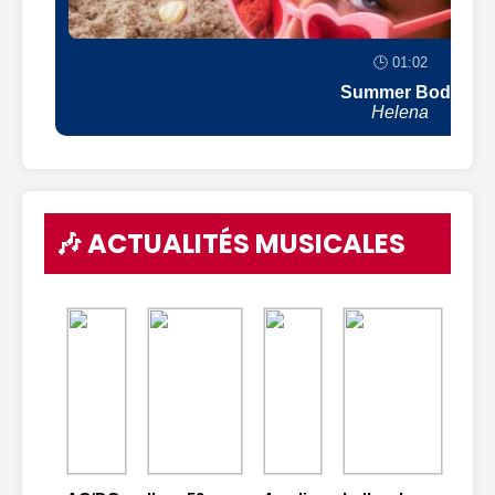
🕒 01:02
Summer Body
Helena
🎶 ACTUALITÉS MUSICALES