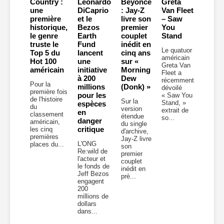
Country :
Leonardo
Beyoncé
Greta
une
DiCaprio
: Jay-Z
Van Fleet
première
et le
livre son
– Saw
historique,
Bezos
premier
You
le genre
Earth
couplet
Stand
truste le
Fund
inédit en
Le quatuor
Top 5 du
lancent
cinq ans
américain
Hot 100
une
sur «
Greta Van
américain
initiative
Morning
Fleet a
à 200
Dew
récemment
Pour la
millions
(Donk) »
dévoilé
première fois
pour les
« Saw You
de l'histoire
Sur la
Stand, »
espèces
du
version
extrait de
en
classement
étendue
so...
danger
américain,
du single
critique
les cinq
d'archive,
premières
Jay-Z livre
L'ONG
places du...
son
Re:wild de
premier
l'acteur et
couplet
le fonds de
inédit en
Jeff Bezos
prè...
engagent
200
millions de
dollars
dans...