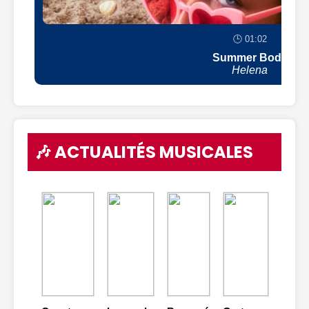
🕒 01:02
Summer Body
Helena
🎶 ACTUALITÉS MUSICALES