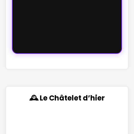
🕰️ Le Châtelet d’hier