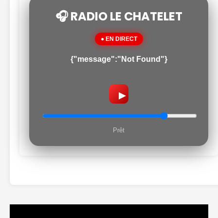
🎧 RADIO LE CHATELET
● EN DIRECT
{"message":"Not Found"}
▶
Prêt