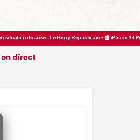
ry Républicain • 📰 iPhone 18 Pro : il sera bien plus cher q
 en direct