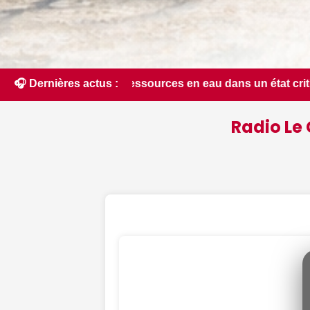
urces en eau dans un état critique dans le Cher : la quasi-t
🎧 Dernières actus :
Radio Le 