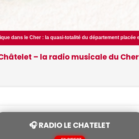
otalité du département placée en situation de crise - Le Ber
Châtelet – la radio musicale du Cher
🎧 RADIO LE CHATELET