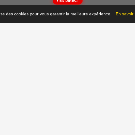
● EN DIRECT
{"message":"Not Found"}
lise des cookies pour vous garantir la meilleure expérience.
En savoir
▶
Prêt