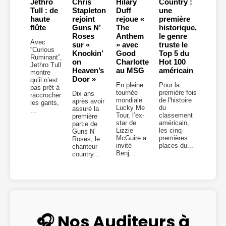
Jethro
Chris
Hilary
Country :
Tull : de
Stapleton
Duff
une
haute
rejoint
rejoue «
première
flûte
Guns N’
The
historique,
Roses
Anthem
le genre
Avec
sur «
» avec
truste le
“Curious
Knockin’
Good
Top 5 du
Ruminant”,
on
Charlotte
Hot 100
Jethro Tull
Heaven’s
au MSG
américain
montre
Door »
qu’il n’est
En pleine
Pour la
pas prêt à
tournée
première fois
Dix ans
raccrocher
mondiale
de l'histoire
après avoir
les gants,
Lucky Me
du
assuré la
...
Tour, l’ex-
classement
première
star de
américain,
partie de
Lizzie
les cinq
Guns N’
McGuire a
premières
Roses, le
invité
places du...
chanteur
Benj...
country...
🎧 Nos Auditeurs à