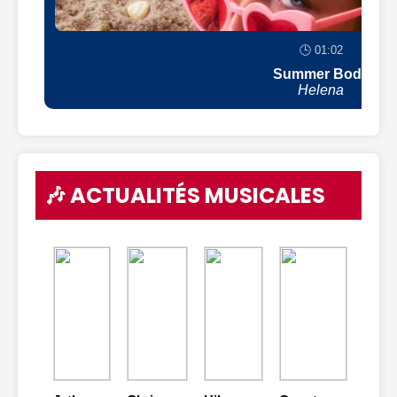
🕒 01:02
Summer Body
Helena
🎶 ACTUALITÉS MUSICALES