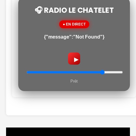
🎧 RADIO LE CHATELET
● EN DIRECT
{"message":"Not Found"}
▶
Prêt