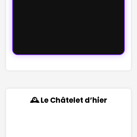
🕰️ Le Châtelet d’hier