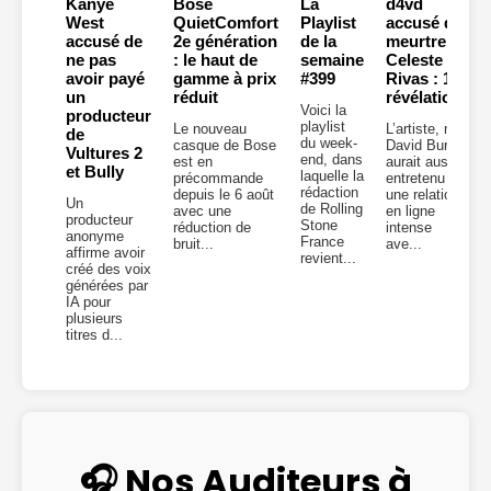
Kanye
Bose
La
d4vd
West
QuietComfort
Playlist
accusé du
accusé de
2e génération
de la
meurtre de
ne pas
: le haut de
semaine
Celeste
avoir payé
gamme à prix
#399
Rivas : 10
un
réduit
révélations
Voici la
producteur
playlist
Le nouveau
L’artiste, né
de
du week-
casque de Bose
David Burke,
Vultures 2
end, dans
est en
aurait aussi
et Bully
laquelle la
précommande
entretenu
rédaction
depuis le 6 août
une relation
Un
de Rolling
avec une
en ligne
producteur
Stone
réduction de
intense
anonyme
France
bruit...
ave...
affirme avoir
revient...
créé des voix
générées par
IA pour
plusieurs
titres d...
🎧 Nos Auditeurs à