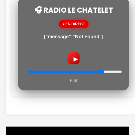
🎧 RADIO LE CHATELET
● EN DIRECT
{"message":"Not Found"}
▶
Prêt