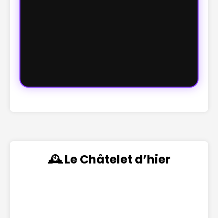
🕰️ Le Châtelet d’hier