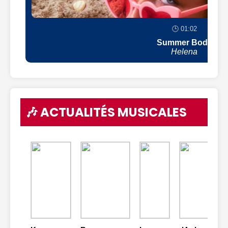
🕒 01:02
Summer Body
Helena
🎶 ACTUALITÉS MUSICALES