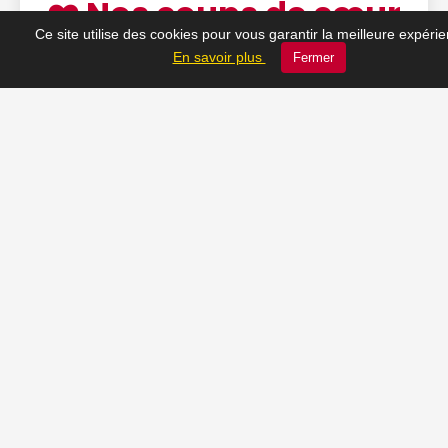
❤️ Nos coups de cœur
Ce site utilise des cookies pour vous garantir la meilleure expéri
du moment
En savoir plus
Fermer