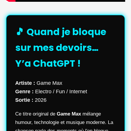
🎵 Quand je bloque
sur mes devoirs…
Y’a ChatGPT !
Artiste :
Game Max
Genre :
Electro / Fun / Internet
Sortie :
2026
Ce titre original de
Game Max
mélange
humour, technologie et musique moderne. La
chanson parle des moments où l'on bloque