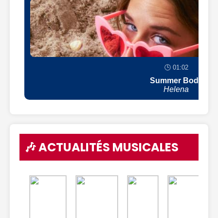
🕒 01:02
Summer Body
Helena
🎶 ACTUALITÉS MUSICALES