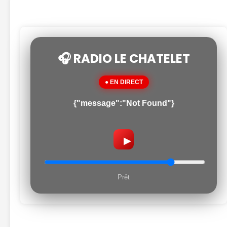
🎧 RADIO LE CHATELET
● EN DIRECT
{"message":"Not Found"}
▶
Prêt