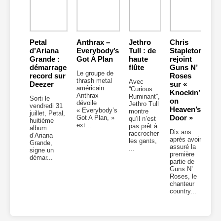
Petal
Anthrax –
Jethro
Chris
d’Ariana
Everybody’s
Tull : de
Stapleton
Grande :
Got A Plan
haute
rejoint
démarrage
flûte
Guns N’
Le groupe de
record sur
Roses
thrash metal
Avec
Deezer
sur «
américain
“Curious
Knockin’
Anthrax
Ruminant”,
Sorti le
on
dévoile
Jethro Tull
vendredi 31
Heaven’s
« Everybody’s
montre
juillet, Petal,
Door »
Got A Plan, »
qu’il n’est
huitième
ext...
pas prêt à
album
Dix ans
raccrocher
d’Ariana
après avoir
les gants,
Grande,
assuré la
...
signe un
première
démar...
partie de
Guns N’
Roses, le
chanteur
country...