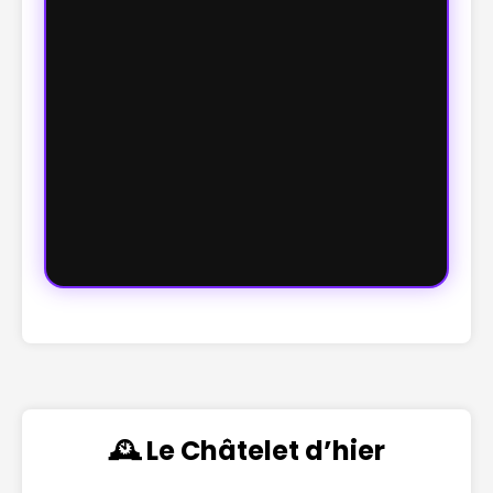
🕰️ Le Châtelet d’hier