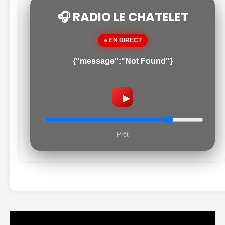
🎧 RADIO LE CHATELET
● EN DIRECT
{"message":"Not Found"}
▶
Prêt