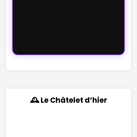
🕰️ Le Châtelet d’hier