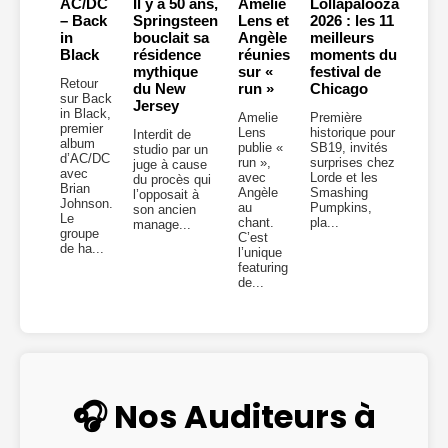
AC/DC
Il y a 50 ans,
Amelie
Lollapalooza
– Back
Springsteen
Lens et
2026 : les 11
in
bouclait sa
Angèle
meilleurs
Black
résidence
réunies
moments du
mythique
sur «
festival de
Retour
du New
run »
Chicago
sur Back
Jersey
in Black,
Amelie
Première
premier
Lens
historique pour
Interdit de
album
publie «
SB19, invités
studio par un
d’AC/DC
run »,
surprises chez
juge à cause
avec
avec
Lorde et les
du procès qui
Brian
Angèle
Smashing
l’opposait à
Johnson.
au
Pumpkins,
son ancien
Le
chant.
pla...
manage...
groupe
C’est
de ha...
l’unique
featuring
de...
🎧 Nos Auditeurs à