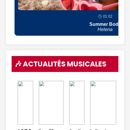
🕒 01:02
Summer Body
Helena
🎶 ACTUALITÉS MUSICALES