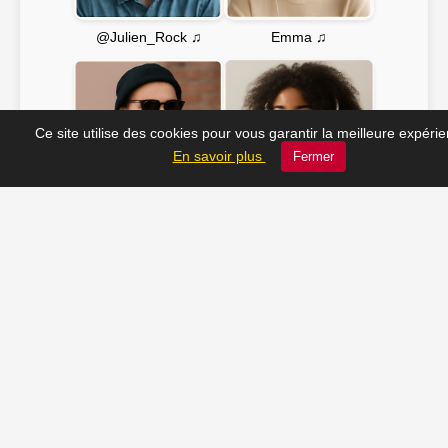
Emma ♫
@Julien_Rock ♫
Ce site utilise des cookies pour vous garantir la meilleure expéri
En savoir plus
Fermer
Soline ♫
JC_13 ♫
📸 Tu veux apparaître ici ? Envoie-nous ta photo à
contact@radio-lechatelet.fr
Toutes les photos sont publiées avec l’accord des
personnes. Pour toute demande de retrait,
contactez-nous à
contact@radio-lechatelet.fr
.