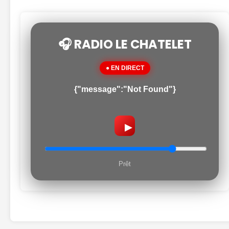
🎧 RADIO LE CHATELET
● EN DIRECT
{"message":"Not Found"}
▶
Prêt