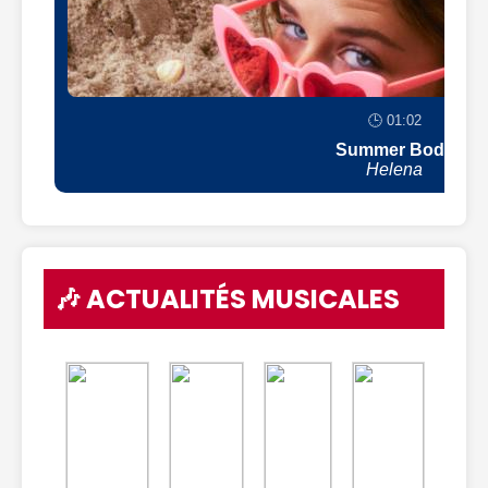
🕒 01:02
Summer Body
Helena
🎶 ACTUALITÉS MUSICALES