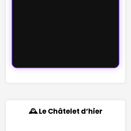
🕰️ Le Châtelet d’hier