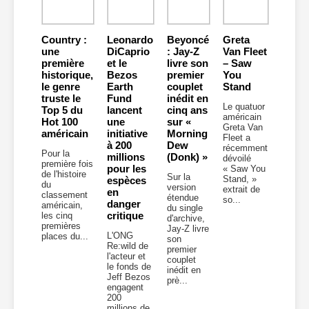
Country :
Leonardo
Beyoncé
Greta
une
DiCaprio
: Jay-Z
Van Fleet
première
et le
livre son
– Saw
historique,
Bezos
premier
You
le genre
Earth
couplet
Stand
truste le
Fund
inédit en
Le quatuor
Top 5 du
lancent
cinq ans
américain
Hot 100
une
sur «
Greta Van
américain
initiative
Morning
Fleet a
à 200
Dew
récemment
Pour la
millions
(Donk) »
dévoilé
première fois
pour les
« Saw You
de l'histoire
Sur la
Stand, »
espèces
du
version
extrait de
en
classement
étendue
so...
danger
américain,
du single
critique
les cinq
d'archive,
premières
Jay-Z livre
L'ONG
places du...
son
Re:wild de
premier
l'acteur et
couplet
le fonds de
inédit en
Jeff Bezos
prè...
engagent
200
millions de