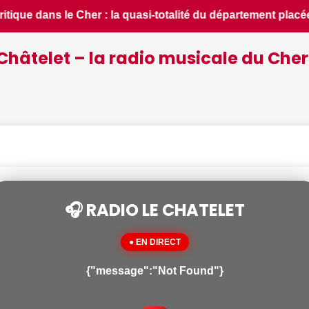
ment placée en situation de crise - Le Berry Républicain • 📰
Châtelet – la radio musicale du Cher
🎧 RADIO LE CHATELET
● EN DIRECT
{"message":"Not Found"}