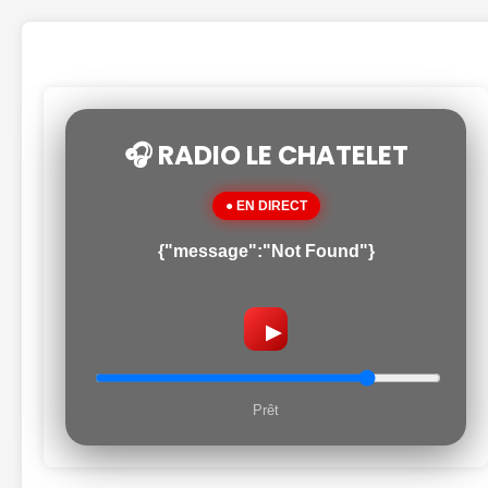
🎧 RADIO LE CHATELET
● EN DIRECT
{"message":"Not Found"}
▶
Prêt