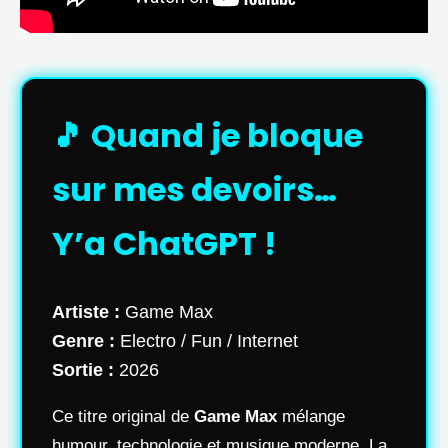
🎵 Quand je bloque
sur mes devoirs…
Y’a ChatGPT !
Artiste :
Game Max
Genre :
Electro / Fun / Internet
Sortie :
2026
Ce titre original de
Game Max
mélange
humour, technologie et musique moderne. La