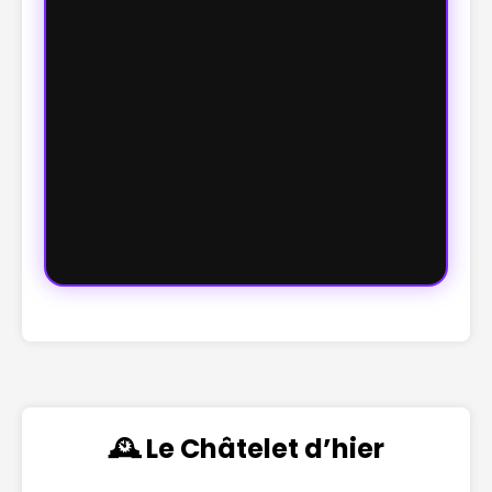
🕰️ Le Châtelet d’hier