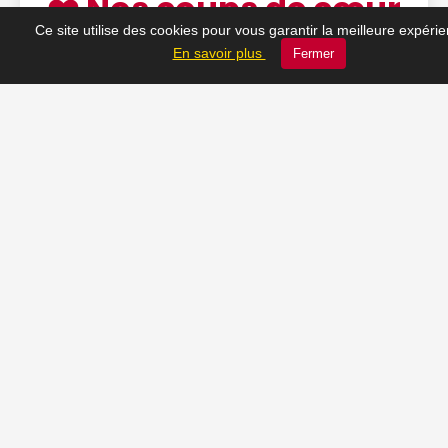
❤️ Nos coups de cœur
Ce site utilise des cookies pour vous garantir la meilleure expéri
du moment
En savoir plus
Fermer