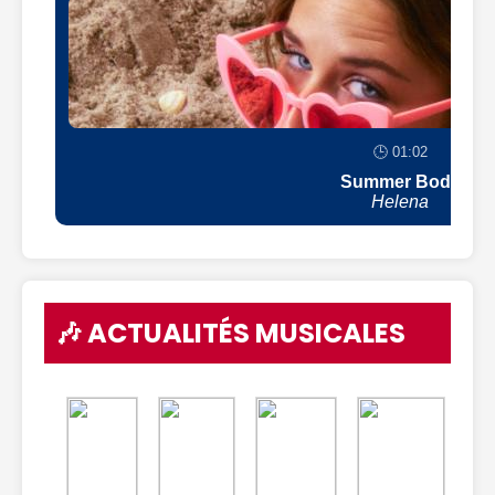
🕒 01:02
Summer Body
Helena
🎶 ACTUALITÉS MUSICALES