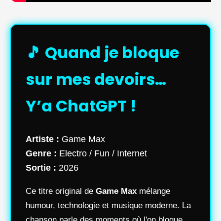
🎵 Quand je bloque
sur mes devoirs…
Y’a ChatGPT !
Artiste :
Game Max
Genre :
Electro / Fun / Internet
Sortie :
2026
Ce titre original de
Game Max
mélange
humour, technologie et musique moderne. La
chanson parle des moments où l'on bloque