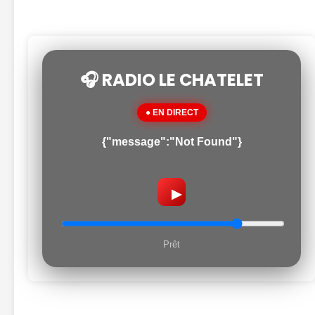
🎧 RADIO LE CHATELET
● EN DIRECT
{"message":"Not Found"}
▶
Prêt