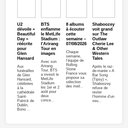
U2
BTS
8 albums
Shaboozey
dévoile «
enflamme
à écouter
voit grand
Beautiful
le MetLife
cette
sur The
Day »
Stadium :
semaine –
Outlaw
réécrite
l’Arirang
07/08/2026
Cherie Lee
pour
Tour en
& Other
Chaque
Glen
images
Western
semaine,
Hansard
Tales
l’équipe de
Avec son
Rolling
Arirang
Aux
Après le raz-
Stone
Tour, BTS
funérailles
de-marée « A
France vous
a investi le
de Glen
Bar Song
propose sa
MetLife
Hansard,
(Tipsy) »,
sélection
Stadium
célébrées
Shaboozey
des meil...
les 1er et 2
à la
refuse de
août pour
cathédrale
rester
deux
Saint-
l’homme d’un
conce...
Patrick de
seu...
Dublin,
Bono ...