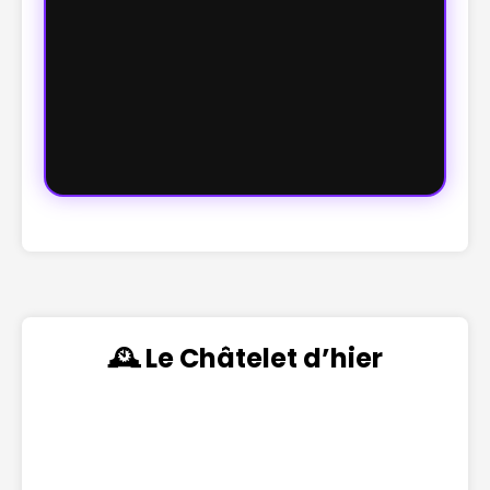
🕰️ Le Châtelet d’hier