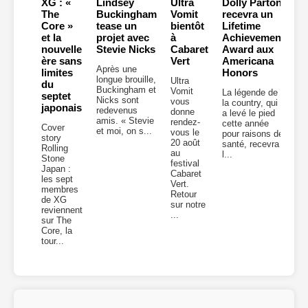
XG : «
Lindsey
Ultra
Dolly Parton
The
Buckingham
Vomit
recevra un
Core »
tease un
bientôt
Lifetime
et la
projet avec
à
Achievement
nouvelle
Stevie Nicks
Cabaret
Award aux
ère sans
Vert
Americana
Après une
limites
Honors
longue brouille,
Ultra
du
Buckingham et
Vomit
La légende de
septet
Nicks sont
vous
la country, qui
japonais
redevenus
donne
a levé le pied
amis. « Stevie
rendez-
cette année
Cover
et moi, on s...
vous le
pour raisons de
story
20 août
santé, recevra
Rolling
au
l...
Stone
festival
Japan :
Cabaret
les sept
Vert.
membres
Retour
de XG
sur notre
reviennent
...
sur The
Core, la
tour...