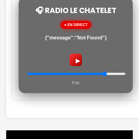
🎧 RADIO LE CHATELET
● EN DIRECT
{"message":"Not Found"}
▶
Prêt