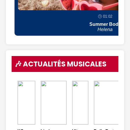
🕒 01:02
Summer Body
Helena
🎶 ACTUALITÉS MUSICALES