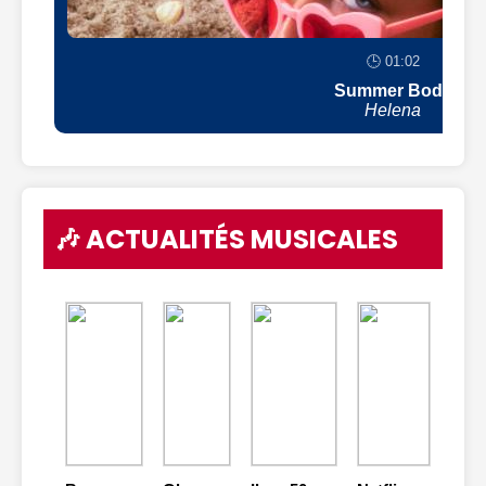
🕒 01:02
Summer Body
Helena
🎶 ACTUALITÉS MUSICALES