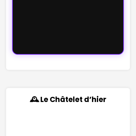
🕰️ Le Châtelet d’hier