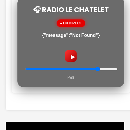
🎧 RADIO LE CHATELET
● EN DIRECT
{"message":"Not Found"}
▶
Prêt