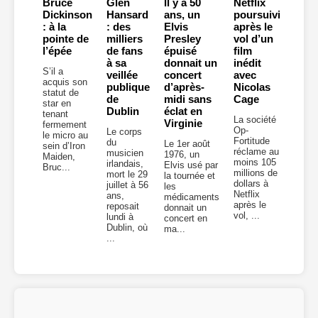
Bruce
Glen
Il y a 50
Netflix
Dickinson
Hansard
ans, un
poursuivi
: à la
: des
Elvis
après le
pointe de
milliers
Presley
vol d’un
l’épée
de fans
épuisé
film
à sa
donnait un
inédit
S’il a
veillée
concert
avec
acquis son
publique
d’après-
Nicolas
statut de
de
midi sans
Cage
star en
Dublin
éclat en
tenant
La société
Virginie
fermement
Op-
Le corps
le micro au
Fortitude
du
Le 1er août
sein d’Iron
réclame au
musicien
1976, un
Maiden,
moins 105
irlandais,
Elvis usé par
Bruc...
millions de
mort le 29
la tournée et
dollars à
juillet à 56
les
Netflix
ans,
médicaments
après le
reposait
donnait un
vol, ...
lundi à
concert en
Dublin, où
ma...
...