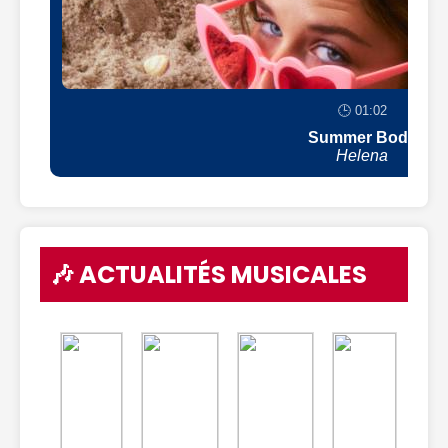
🕒 01:02
Summer Body
Helena
🎶 ACTUALITÉS MUSICALES