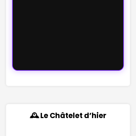
🕰️ Le Châtelet d’hier