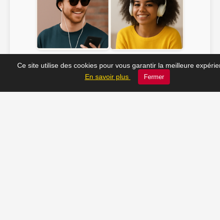
Soline ♫
JC_13 ♫
Ce site utilise des cookies pour vous garantir la meilleure expéri
En savoir plus
Fermer
📸 Tu veux apparaître ici ? Envoie-nous ta photo à
contact@radio-lechatelet.fr
Toutes les photos sont publiées avec l’accord des
personnes. Pour toute demande de retrait,
contactez-nous à
contact@radio-lechatelet.fr
.
📚 Découvrez les livres de
notre partenaire Arthur