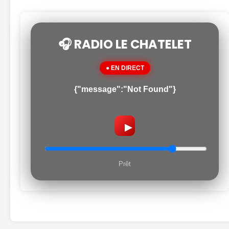
🎧 RADIO LE CHATELET
● EN DIRECT
{"message":"Not Found"}
▶
Prêt