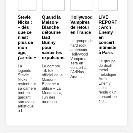
Stevie
Quand la
Hollywood
LIVE
Nicks :
Maison-
Vampires
REPORT
« dès
Blanche
de retour
: Arch
que ce
détourne
en France
Enemy
n’est
Bad
en
Le groupe de
plus de
Bunny
concert
hard rock
mon
pour
intimiste
américain
âge,
vanter les
à Paris
Hollywood
j’arrête »
expulsions
Vampires
Le groupe
sera en
de death
La
Le compte
concert à
metal
légende
TikTok
l’Adidas
mélodique
Stevie
officiel de la
Aren...
Arch
Nicks
Maison-
Enemy
revient sur
Blanche a
s’est
sa carrière
utilisé « La
fendu d’un
tout en
Mudanza »,
concert en
gardant
l’un des
clu...
son avenir
morceau...
artistique
à l...