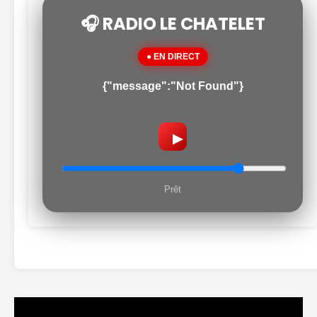
🎧 RADIO LE CHATELET
● EN DIRECT
{"message":"Not Found"}
▶
Prêt