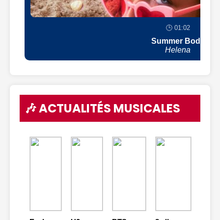
🕒 01:02
Summer Body
Helena
🎶 ACTUALITÉS MUSICALES