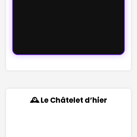
🕰️ Le Châtelet d’hier