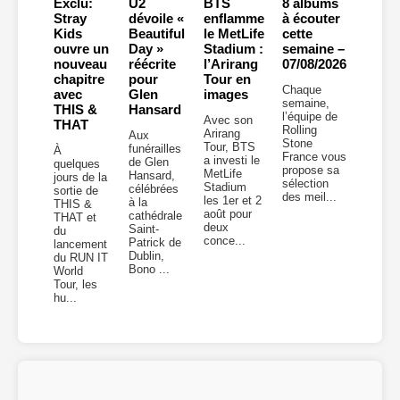
Exclu:
U2
BTS
8 albums
Stray
dévoile «
enflamme
à écouter
Kids
Beautiful
le MetLife
cette
ouvre un
Day »
Stadium :
semaine –
nouveau
réécrite
l’Arirang
07/08/2026
chapitre
pour
Tour en
Chaque
avec
Glen
images
semaine,
THIS &
Hansard
l’équipe de
Avec son
THAT
Rolling
Arirang
Aux
Stone
Tour, BTS
funérailles
À
France vous
a investi le
de Glen
quelques
propose sa
MetLife
Hansard,
jours de la
sélection
Stadium
célébrées
sortie de
des meil...
les 1er et 2
à la
THIS &
août pour
cathédrale
THAT et
deux
Saint-
du
conce...
Patrick de
lancement
Dublin,
du RUN IT
Bono ...
World
Tour, les
hu...