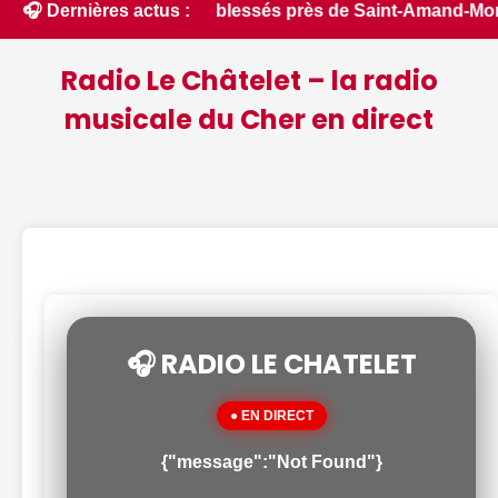
se et fait deux blessés près de Saint-Amand-Montrond - ici.fr
🎧 Dernières actus :
Radio Le Châtelet – la radio
musicale du Cher en direct
🎧 RADIO LE CHATELET
● EN DIRECT
{"message":"Not Found"}