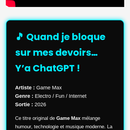
🎵 Quand je bloque
sur mes devoirs…
Y’a ChatGPT !
Artiste :
Game Max
Genre :
Electro / Fun / Internet
Sortie :
2026
Ce titre original de
Game Max
mélange
humour, technologie et musique moderne. La