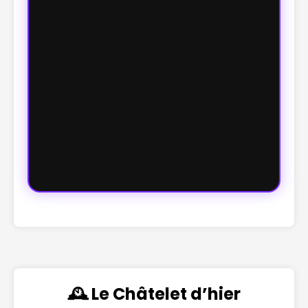
🕰️ Le Châtelet d’hier