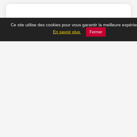
❤️ Nos coups de cœur
Ce site utilise des cookies pour vous garantir la meilleure expéri
En savoir plus
Fermer
du moment