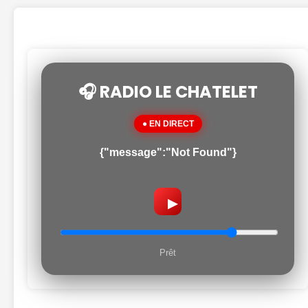
🎧 RADIO LE CHATELET
● EN DIRECT
{"message":"Not Found"}
▶
Prêt