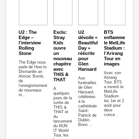
U2 : The
Exclu:
U2
BTS
Edge –
Stray
dévoile «
enflamme
l’interview
Kids
Beautiful
le MetLife
Rolling
ouvre
Day »
Stadium :
Stone
un
réécrite
l’Arirang
nouveau
pour
Tour en
The Edge nous
chapitre
Glen
images
parle de How to
avec
Hansard
Dismantle an
Avec son
THIS &
Atmoic Bomb,
Arirang
Aux
THAT
de
Tour, BTS
funérailles
l’enregistrement
a investi le
de Glen
À
de nouveaux
MetLife
Hansard,
quelques
m...
Stadium
célébrées
jours de la
les 1er et 2
à la
sortie de
août pour
cathédrale
THIS &
deux
Saint-
THAT et
conce...
Patrick de
du
Dublin,
lancement
Bono ...
du RUN
IT World
Tour, les