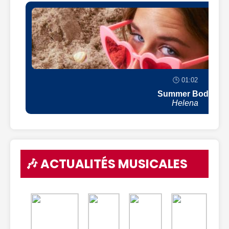
🕒 01:02
Summer Body
Helena
🎶 ACTUALITÉS MUSICALES