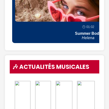
🕒 01:02
Summer Body
Helena
🎶 ACTUALITÉS MUSICALES