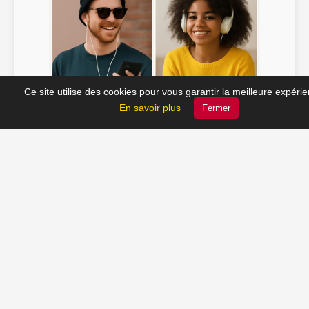
Ce site utilise des cookies pour vous garantir la meilleure expéri
Soline ♫
JC_13 ♫
En savoir plus
Fermer
📸 Tu veux apparaître ici ? Envoie-nous ta photo à
contact@radio-lechatelet.fr
Toutes les photos sont publiées avec l’accord des
personnes. Pour toute demande de retrait,
contactez-nous à
contact@radio-lechatelet.fr
.
📚 Découvrez les livres de