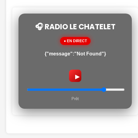
🎧 RADIO LE CHATELET
● EN DIRECT
{"message":"Not Found"}
▶
Prêt