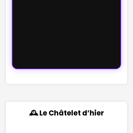
🕰️ Le Châtelet d’hier