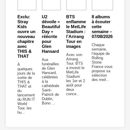
Exclu:
U2
BTS
8 albums
Stray
dévoile «
enflamme
à écouter
Kids
Beautiful
le MetLife
cette
ouvre un
Day »
Stadium :
semaine –
nouveau
réécrite
l’Arirang
07/08/2026
chapitre
pour
Tour en
Chaque
avec
Glen
images
semaine,
THIS &
Hansard
l’équipe de
Avec son
THAT
Rolling
Arirang
Aux
Stone
Tour, BTS
funérailles
À
France vous
a investi le
de Glen
quelques
propose sa
MetLife
Hansard,
jours de la
sélection
Stadium
célébrées
sortie de
des meil...
les 1er et 2
à la
THIS &
août pour
cathédrale
THAT et
deux
Saint-
du
conce...
Patrick de
lancement
Dublin,
du RUN IT
Bono ...
World
Tour, les
hu...