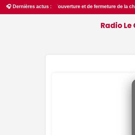
 chasse 2026 - Chassons.com • 📰 MonuTrack : une application
🎧 Dernières actus :
Radio Le 