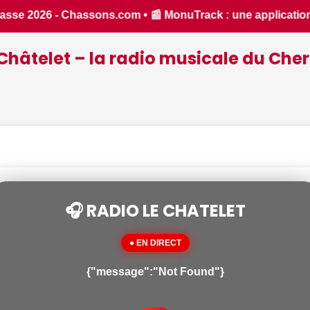
 inventée par un Berrichon, bien pratique pour découvrir le 
Châtelet – la radio musicale du Cher
🎧 RADIO LE CHATELET
● EN DIRECT
{"message":"Not Found"}