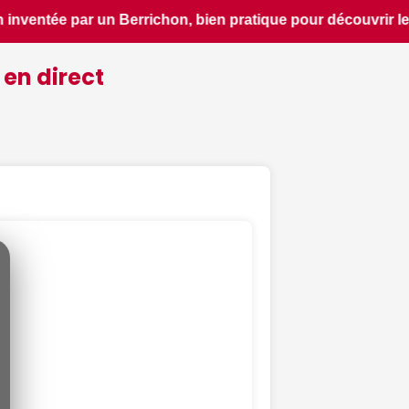
patrimoine d'une région - ici.fr • 📰 6 idées pour ne rien m
 en direct