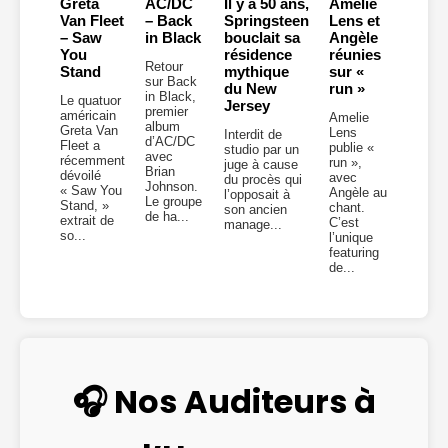
Greta
AC/DC
Il y a 50 ans,
Amelie
Van Fleet
– Back
Springsteen
Lens et
– Saw
in Black
bouclait sa
Angèle
You
résidence
réunies
Retour
Stand
mythique
sur «
sur Back
du New
run »
in Black,
Le quatuor
Jersey
premier
américain
Amelie
album
Greta Van
Lens
Interdit de
d’AC/DC
Fleet a
publie «
studio par un
avec
récemment
run »,
juge à cause
Brian
dévoilé
avec
du procès qui
Johnson.
« Saw You
Angèle au
l’opposait à
Le groupe
Stand, »
chant.
son ancien
de ha...
extrait de
C’est
manage...
so...
l’unique
featuring
de...
🎧 Nos Auditeurs à