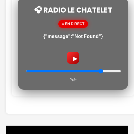
🎧 RADIO LE CHATELET
● EN DIRECT
{"message":"Not Found"}
▶
Prêt