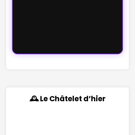
🕰️ Le Châtelet d’hier