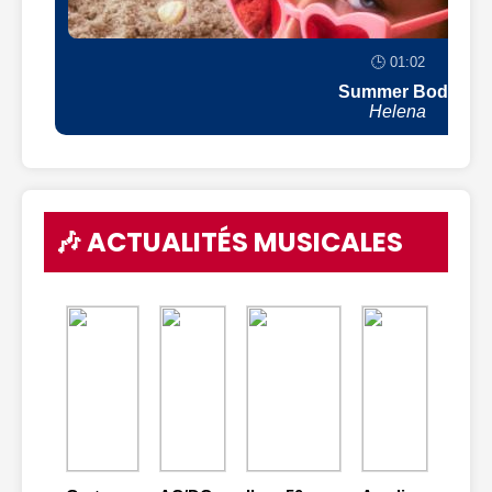
🕒 01:02
Summer Body
Helena
🎶 ACTUALITÉS MUSICALES