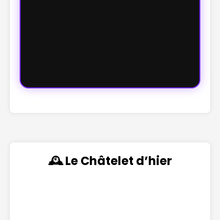
🕰️ Le Châtelet d’hier