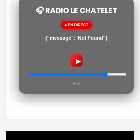
🎧 RADIO LE CHATELET
● EN DIRECT
{"message":"Not Found"}
▶
Prêt