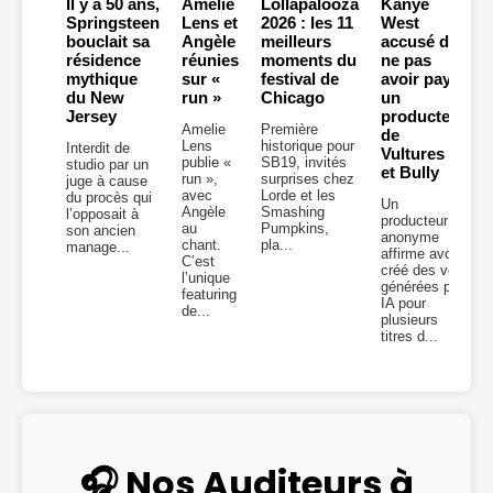
Il y a 50 ans,
Amelie
Lollapalooza
Kanye
Springsteen
Lens et
2026 : les 11
West
bouclait sa
Angèle
meilleurs
accusé de
résidence
réunies
moments du
ne pas
mythique
sur «
festival de
avoir payé
du New
run »
Chicago
un
Jersey
producteur
Amelie
Première
de
Lens
historique pour
Interdit de
Vultures 2
publie «
SB19, invités
studio par un
et Bully
run »,
surprises chez
juge à cause
avec
Lorde et les
du procès qui
Un
Angèle
Smashing
l’opposait à
producteur
au
Pumpkins,
son ancien
anonyme
chant.
pla...
manage...
affirme avoir
C’est
créé des voix
l’unique
générées par
featuring
IA pour
de...
plusieurs
titres d...
🎧 Nos Auditeurs à