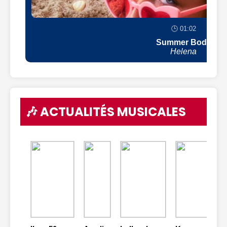
🕒 01:02
Summer Body
Helena
🎶 ACTUALITÉS MUSICALES