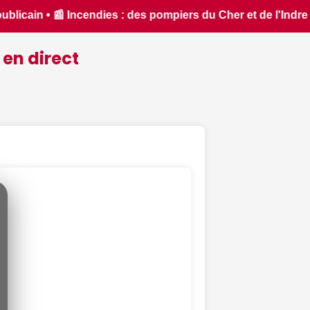
ndre partent en renfort feux de forêt dans l'Aude - ici.fr • 
 en direct