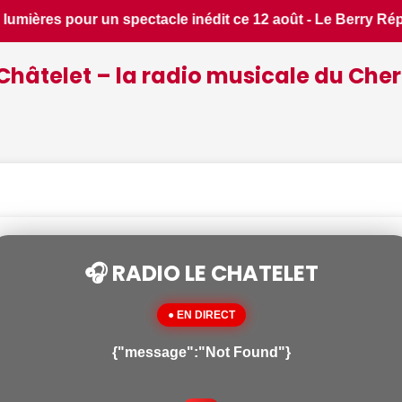
y Républicain • 📰 Incendies : des pompiers du Cher et de l'I
Châtelet – la radio musicale du Cher
🎧 RADIO LE CHATELET
● EN DIRECT
{"message":"Not Found"}